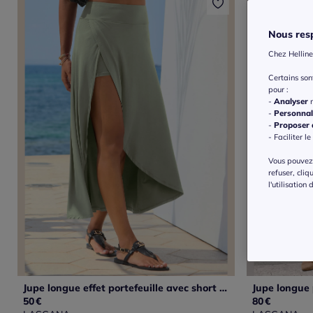
Nous resp
Chez Helline
Certains so
pour :
-
Analyser
n
-
Personnal
-
Proposer d
- Faciliter le
Vous pouvez 
refuser, cliq
l'utilisation
Jupe longue effet portefeuille avec short cycliste intégré
50
€
80
€