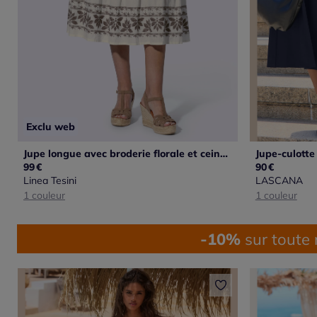
Exclu web
Jupe longue avec broderie florale et ceinture élastique
99
€
90
€
Linea Tesini
LASCANA
1 couleur
1 couleur
-10%
sur toute