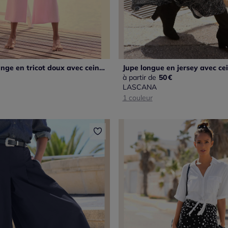
Pantalon lounge en tricot doux avec ceinture élastique et large coupe
à partir de
50
€
LASCANA
1 couleur