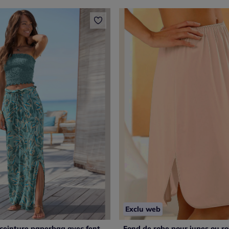
Exclu web
Jupe longue ceinture paperbag avec fente latérale imprimée