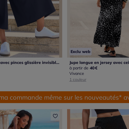
Exclu web
Jupe-culotte avec pinces glissière invisible et ceinture haute
à partir de
40
€
Vivance
1 couleur
 ma commande même sur les nouveautés* av