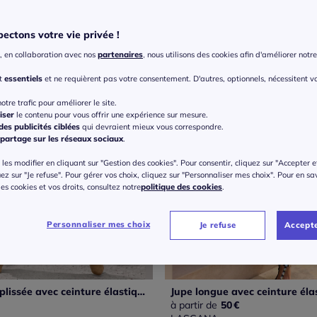
ectons votre vie privée !
, en collaboration avec nos
partenaires
, nous utilisons des cookies afin d'améliorer notre 
nt
essentiels
et ne requièrent pas votre consentement. D'autres, optionnels, nécessitent v
otre trafic pour améliorer le site.
iser
le contenu pour vous offrir une expérience sur mesure.
es publicités ciblées
qui devraient mieux vous correspondre.
partage sur les réseaux sociaux
.
les modifier en cliquant sur "Gestion des cookies". Pour consentir, cliquez sur "Accepter e
uez sur "Je refuse". Pour gérer vos choix, cliquez sur "Personnaliser mes choix". Pour en sa
 des cookies et vos droits, consultez notre
politique des cookies
.
Personnaliser mes choix
Je refuse
Accepte
Jupe longue plissée avec ceinture élastique et ourlet droit
à partir de
50
€