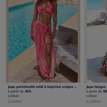
Jupe portefeuille midi à imprimé unique et réglable
à partir de
45
€
à partir de
50
s.Oliver
s.Oliver
1 couleur
1 couleur