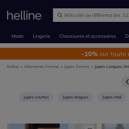
Mode
Lingerie
Chaussures et accessoires
D
-10%
sur toute
helline
>
Vêtements Femme
>
Jupes Femme
>
Jupes Longues Ori
Jupes courtes
Jupes longues
Jupes midi