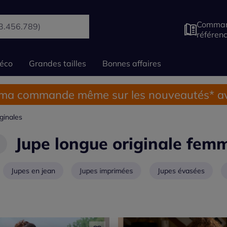
Comman
référen
éco
Grandes tailles
Bonnes affaires
 ma commande même sur les nouveautés* av
ginales
Jupe longue originale fem
Jupes en jean
Jupes imprimées
Jupes évasées