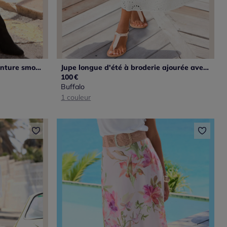
Jupe longue en jersey avec ceinture smockée et imprimé floral
Jupe longue d'été à broderie ajourée avec plis flatteurs
100
€
Buffalo
1 couleur