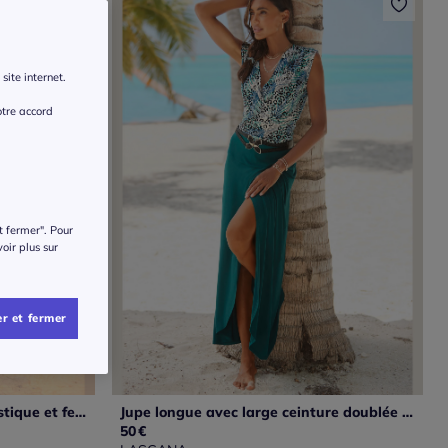
site internet.
otre accord
t fermer". Pour
voir plus sur
r et fermer
Jupe longue avec ceinture élastique et fente latérale éclaircissante
Jupe longue avec large ceinture doublée et fente avant
50
€