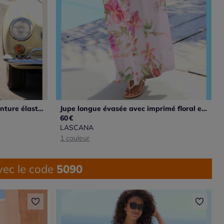
Jupe longue en jersey avec ceinture élastique et imprimé graphique
Jupe longue évasée avec imprimé floral et ceinture élastique
60
€
LASCANA
1 couleur
ec le code
5090