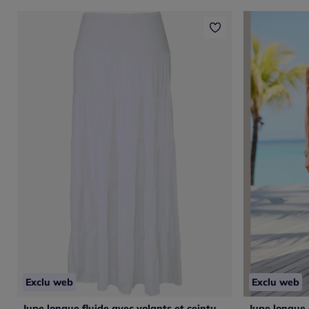
Exclu web
Exclu web
Jupe longue fluide avec volants et ceinture élastique