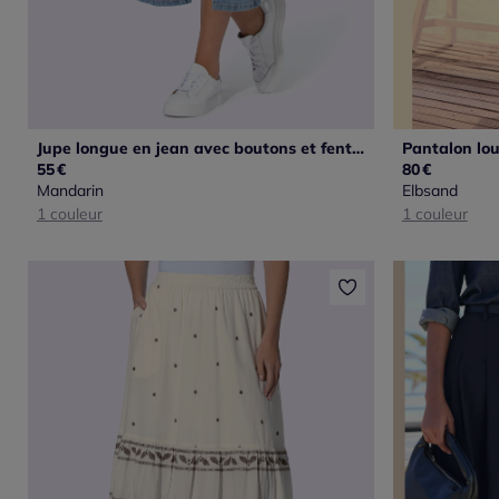
Jupe longue en jean avec boutons et fente devant
55
€
80
€
Mandarin
Elbsand
1 couleur
1 couleur