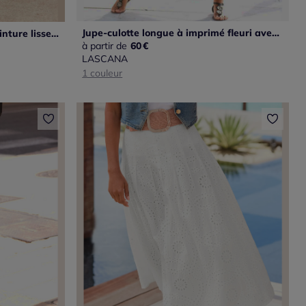
Jupe-culotte longue à imprimé fleuri avec jambes extra-larges
Jupe longue imprimée avec ceinture lisse et fente
à partir de
60
€
LASCANA
1 couleur