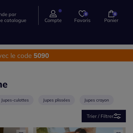
de par
0
0
ce catalogue
Compte
Favoris
Panier
ec le code
5090
me
Jupes-culottes
Jupes plissées
Jupes crayon
Trier / Filtrer