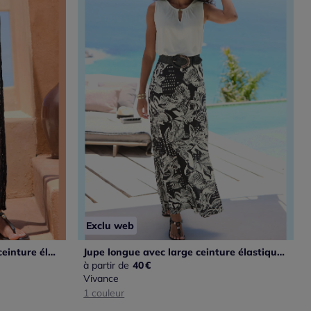
Exclu web
Jupe longue en dentelle avec ceinture élastique douce et doublure
Jupe longue avec large ceinture élastique et impression florale
à partir de
40
€
Vivance
1 couleur