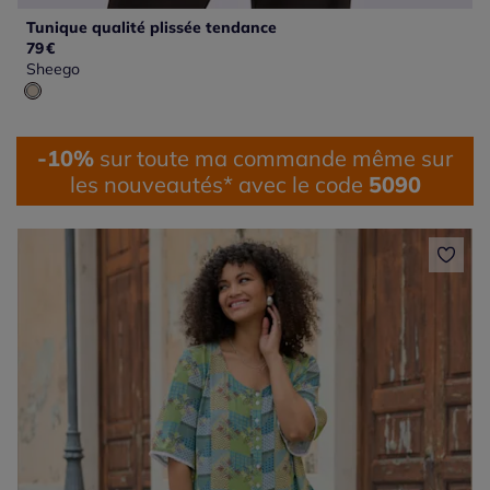
Tunique qualité plissée tendance
79
€
Sheego
-10%
sur toute ma commande même sur
les nouveautés* avec le code
5090