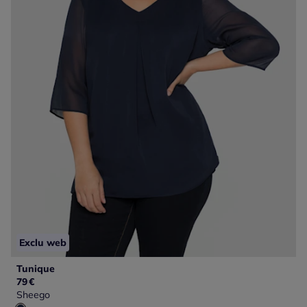
Exclu web
Tunique
79
€
Sheego