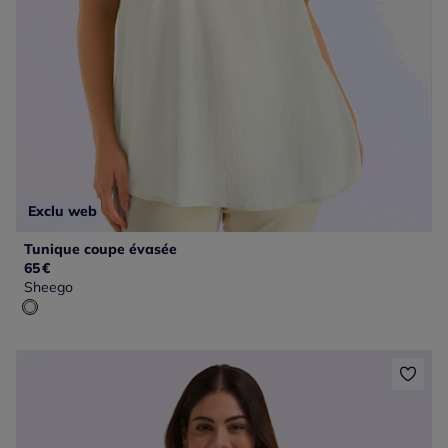
Exclu web
Tunique coupe évasée
65
€
Sheego