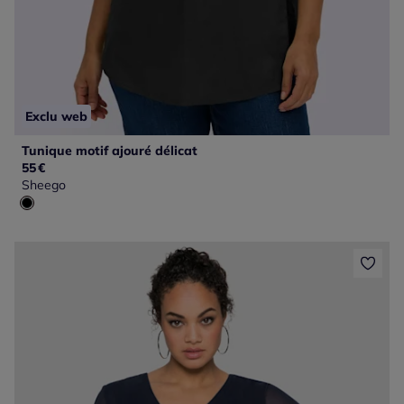
Exclu web
Tunique motif ajouré délicat
55
€
Sheego