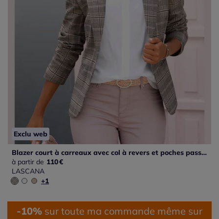
Exclu web
Blazer court à carreaux avec col à revers et poches passepoilées
à partir de
110
€
LASCANA
+1
-10%
sur toute ma commande même sur