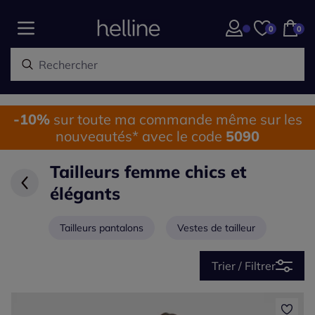
0
0
-10%
sur toute ma commande même sur les
nouveautés* avec le code
5090
Tailleurs femme chics et
élégants
Tailleurs pantalons
Vestes de tailleur
Trier / Filtrer