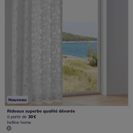
Nouveau
Rideaux superbe qualité dévorée
à partir de
30
€
helline home