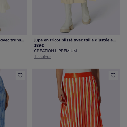
Jupe plissée en tricot coupe A avec transparence
Jupe en tricot plissé avec taille ajustée et élastique confortable
189
€
CREATION L PREMIUM
1 couleur