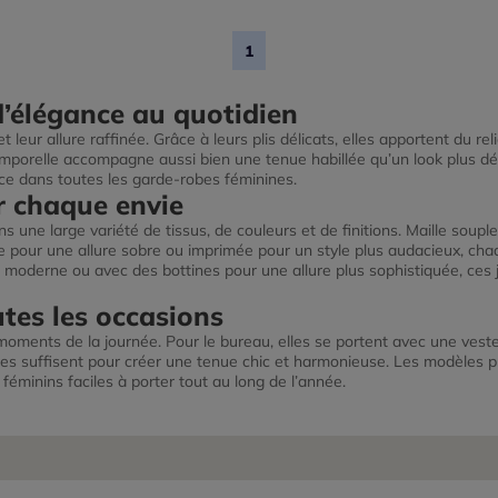
1
d’élégance au quotidien
leur allure raffinée. Grâce à leurs plis délicats, elles apportent du re
temporelle accompagne aussi bien une tenue habillée qu’un look plus dé
lace dans toutes les garde-robes féminines.
r chaque envie
s une large variété de tissus, de couleurs et de finitions. Maille souple
pour une allure sobre ou imprimée pour un style plus audacieux, cha
 moderne ou avec des bottines pour une allure plus sophistiquée, ces
tes les occasions
moments de la journée. Pour le bureau, elles se portent avec une vest
es suffisent pour créer une tenue chic et harmonieuse. Les modèles pro
 féminins faciles à porter tout au long de l’année.