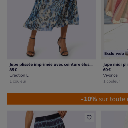
Exclu web
Jupe plissée imprimée avec ceinture élastique confortable
85
€
60
€
Creation L
Vivance
1 couleur
1 couleur
-10%
sur toute