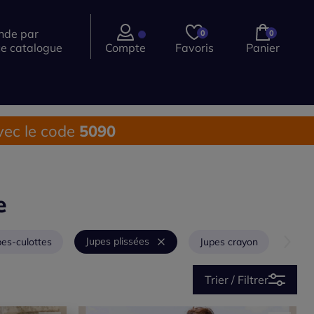
de par
0
0
ce catalogue
Compte
Favoris
Panier
ec le code
5090
e
Jupes plissées
pes-culottes
Jupes crayon
Trier / Filtrer