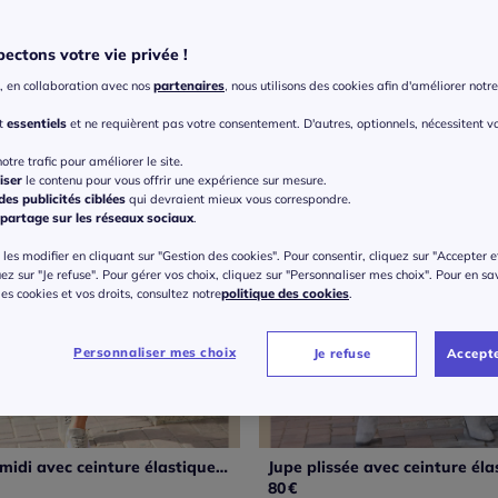
ectons votre vie privée !
, en collaboration avec nos
partenaires
, nous utilisons des cookies afin d'améliorer notre 
nt
essentiels
et ne requièrent pas votre consentement. D'autres, optionnels, nécessitent v
otre trafic pour améliorer le site.
iser
le contenu pour vous offrir une expérience sur mesure.
es publicités ciblées
qui devraient mieux vous correspondre.
partage sur les réseaux sociaux
.
les modifier en cliquant sur "Gestion des cookies". Pour consentir, cliquez sur "Accepter e
uez sur "Je refuse". Pour gérer vos choix, cliquez sur "Personnaliser mes choix". Pour en sa
 des cookies et vos droits, consultez notre
politique des cookies
.
Personnaliser mes choix
Je refuse
Accepte
Jupe plissée midi avec ceinture élastique en polyester recyclé
80
€