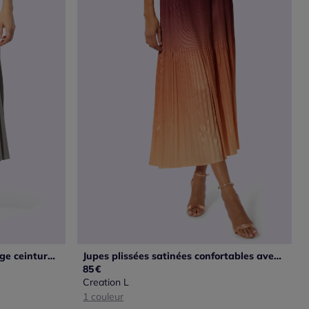
Jupe plissée moderne avec large ceinture élastique confortable
Jupes plissées satinées confortables avec ceinture élastique
85
€
Creation L
1 couleur