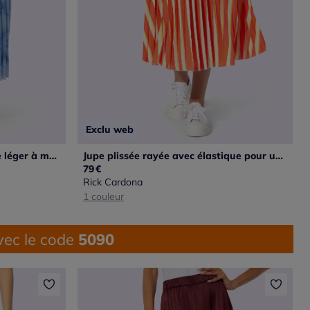
Exclu web
Jupe plissée évasée en tissage léger à motif graphique
Jupe plissée rayée avec élastique pour un enfilage facile
79
€
Rick Cardona
1 couleur
ec le code
5090