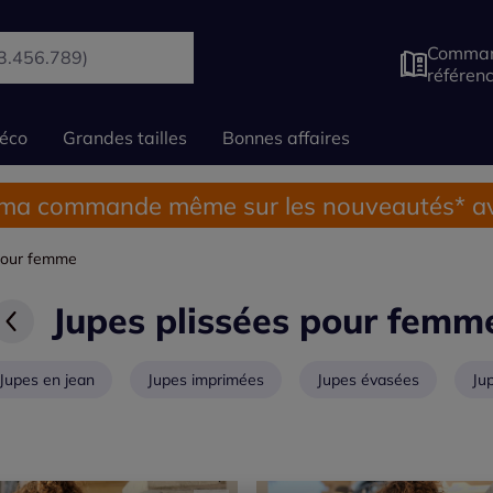
Comman
référen
éco
Grandes tailles
Bonnes affaires
 ma commande même sur les nouveautés* av
 pour femme
Jupes plissées pour femm
Jupes en jean
Jupes imprimées
Jupes évasées
Ju