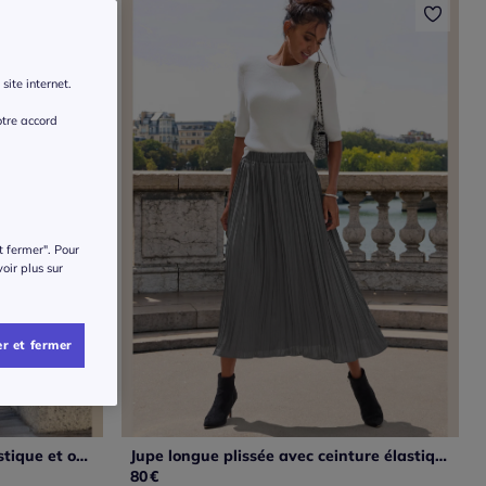
site internet.
otre accord
t fermer". Pour
voir plus sur
r et fermer
Jupe plissée avec ceinture élastique et ourlet midi
Jupe longue plissée avec ceinture élastique en polyester recyclé
80
€