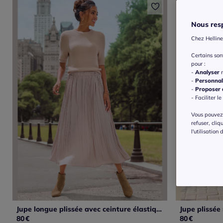
Nous resp
Chez Helline
Certains so
pour :
-
Analyser
n
-
Personnal
-
Proposer d
- Faciliter le
Vous pouvez 
refuser, cliq
l'utilisation
Jupe longue plissée avec ceinture élastique et ourlet droit
80
€
80
€