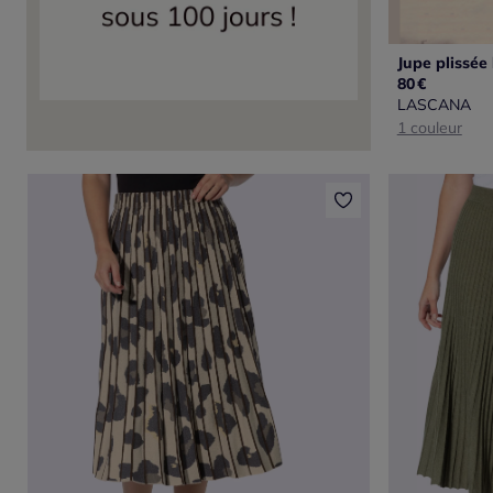
80
€
LASCANA
1 couleur