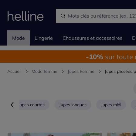
Mode
Lingerie
Chaussures et accessoires
D
-10%
sur toute
Accueil
Mode femme
Jupes Femme
Jupes plissées
Jupes courtes
Jupes longues
Jupes midi