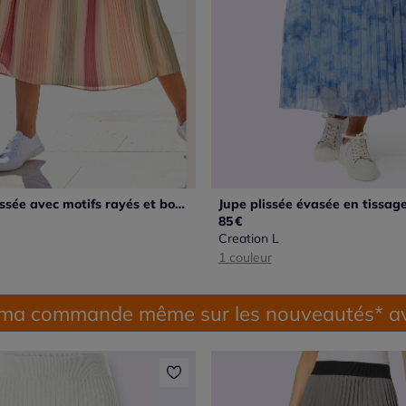
Jupe midi plissée avec motifs rayés et bords-côtes
85
€
Creation L
1 couleur
 ma commande même sur les nouveautés* av