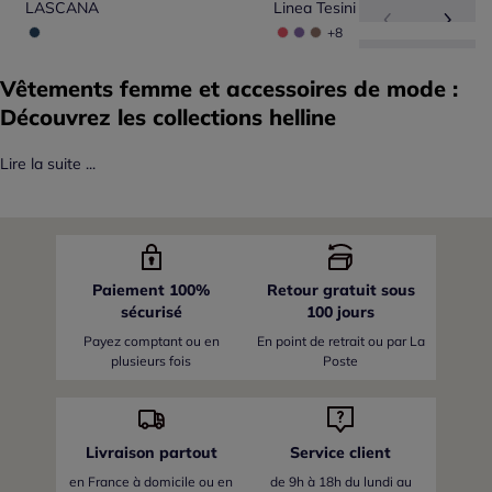
LASCANA
Linea Tesini
+8
Vêtements femme et accessoires de mode :
Découvrez les collections helline
Lire la suite ...
Paiement 100%
Retour gratuit sous
sécurisé
100 jours
Payez comptant ou en
En point de retrait ou par La
plusieurs fois
Poste
Livraison partout
Service client
en France
à domicile ou en
de 9h à 18h du lundi au