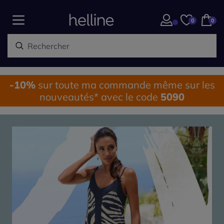
0
0
-10%
sur toute ma commande même sur les
nouveautés* avec le code
5090