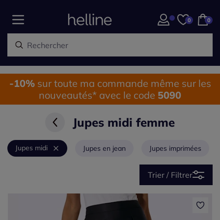
0
0
-10%
sur toute ma commande même sur les
nouveautés* avec le code
5090
Jupes midi femme
Jupes midi
Jupes en jean
Jupes imprimées
Trier / Filtrer