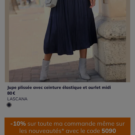
Jupe plissée avec ceinture élastique et ourlet midi
80
€
LASCANA
-10%
sur toute ma commande même sur
les nouveautés* avec le code
5090