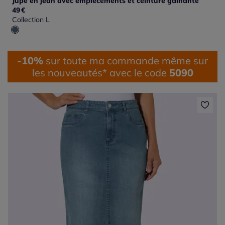
Jupe en jean avec empiècements et ceinture gainante
49
€
Collection L
-10%
sur toute ma commande même sur
les nouveautés* avec le code
5090