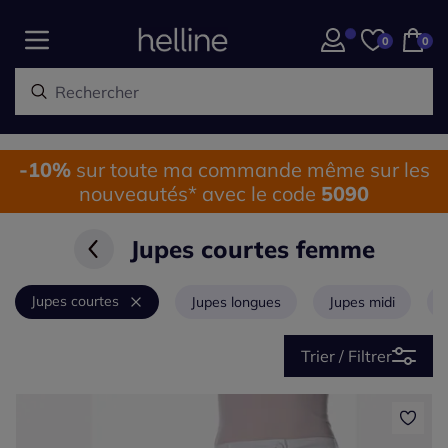
0
0
-10%
sur toute ma commande même sur les
nouveautés* avec le code
5090
Jupes courtes femme
Jupes courtes
Jupes longues
Jupes midi
Trier / Filtrer