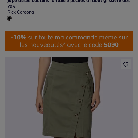
Jupe tissée boutons fantaisie poches à rabat glissière dos
79
€
Rick Cardona
-10%
sur toute ma commande même sur
les nouveautés* avec le code
5090