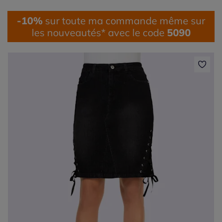
-10%
sur toute ma commande même sur
les nouveautés* avec le code
5090