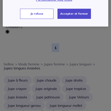
Je refuse
Accepter et fermer
Jupes à coupe évasée avec poches et applications décoratives
79
€
Creation L
1
helline
>
Mode femme
>
Jupes femme
>
Jupes longues
>
Jupes longues évasées
Jupe à fleurs
Jupe chaude
Jupe droite
Jupe crayon
Jupe originale
Jupe trapèze
Jupe évasée
Jupe patineuse
Jupe Velours
Jupe longueur genou
Jupe longueur mollet