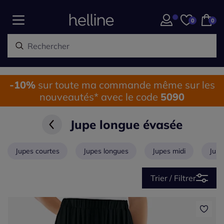
0
0
-10%
sur toute ma commande même sur les
nouveautés* avec le code
5090
Jupe longue évasée
Jupes courtes
Jupes longues
Jupes midi
Jupe
Trier / Filtrer