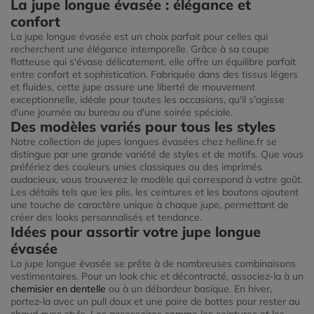
La jupe longue évasée : élégance et
confort
La jupe longue évasée est un choix parfait pour celles qui
recherchent une élégance intemporelle. Grâce à sa coupe
flatteuse qui s'évase délicatement, elle offre un équilibre parfait
entre confort et sophistication. Fabriquée dans des tissus légers
et fluides, cette jupe assure une liberté de mouvement
exceptionnelle, idéale pour toutes les occasions, qu'il s'agisse
d'une journée au bureau ou d'une soirée spéciale.
Des modèles variés pour tous les styles
Notre collection de jupes longues évasées chez helline.fr se
distingue par une grande variété de styles et de motifs. Que vous
préfériez des couleurs unies classiques ou des imprimés
audacieux, vous trouverez le modèle qui correspond à votre goût.
Les détails tels que les plis, les ceintures et les boutons ajoutent
une touche de caractère unique à chaque jupe, permettant de
créer des looks personnalisés et tendance.
Idées pour assortir votre jupe longue
évasée
La jupe longue évasée se prête à de nombreuses combinaisons
vestimentaires. Pour un look chic et décontracté, associez-la à un
chemisier en dentelle
ou à un débardeur basique. En hiver,
portez-la avec un pull doux et une paire de bottes pour rester au
chaud avec style. Les accessoires comme les ceintures et les