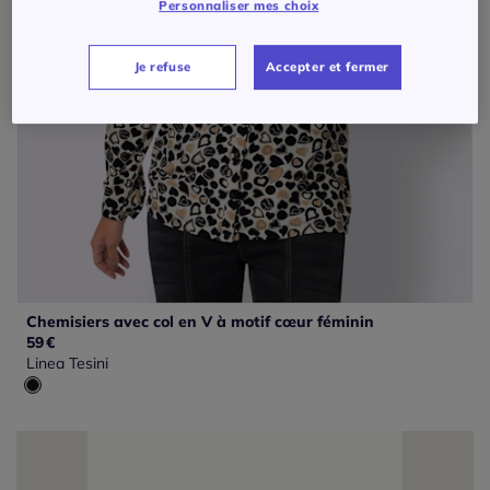
Personnaliser mes choix
Je refuse
Accepter et fermer
Chemisiers avec col en V à motif cœur féminin
59
€
Linea Tesini