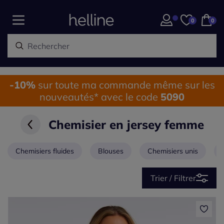
0
0
-10%
sur toute ma commande même sur les
nouveautés* avec le code
5090
Chemisier en jersey femme
Chemisiers fluides
Blouses
Chemisiers unis
Trier / Filtrer