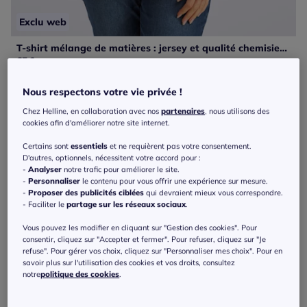
Exclu web
T-shirt mélange de matières : jersey et qualité chemisier tissée
65
€
Sheego
Nous respectons votre vie privée !
Chez Helline, en collaboration avec nos
partenaires
, nous utilisons des
cookies afin d'améliorer notre site internet.
Certains sont
essentiels
et ne requièrent pas votre consentement.
D'autres, optionnels, nécessitent votre accord pour :
-
Analyser
notre trafic pour améliorer le site.
-
Personnaliser
le contenu pour vous offrir une expérience sur mesure.
-
Proposer des publicités ciblées
qui devraient mieux vous correspondre.
- Faciliter le
partage sur les réseaux sociaux
.
Vous pouvez les modifier en cliquant sur "Gestion des cookies". Pour
consentir, cliquez sur "Accepter et fermer". Pour refuser, cliquez sur "Je
refuse". Pour gérer vos choix, cliquez sur "Personnaliser mes choix". Pour en
savoir plus sur l'utilisation des cookies et vos droits, consultez
notre
politique des cookies
.