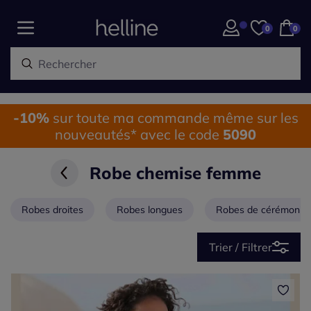
0
0
-10%
sur toute ma commande même sur les
nouveautés* avec le code
5090
Robe chemise femme
Robes droites
Robes longues
Robes de cérémonie
Trier / Filtrer