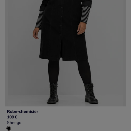
Robe-chemisier
109
€
Sheego