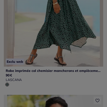
Exclu web
Robe imprimée col chemisier mancherons et empiècement smocké
90
€
LASCANA