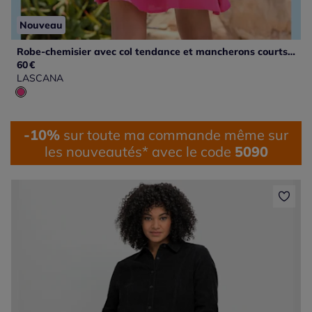
Nouveau
Robe-chemisier avec col tendance et mancherons courts à patte de boutonnage
60
€
LASCANA
-10%
sur toute ma commande même sur
les nouveautés* avec le code
5090