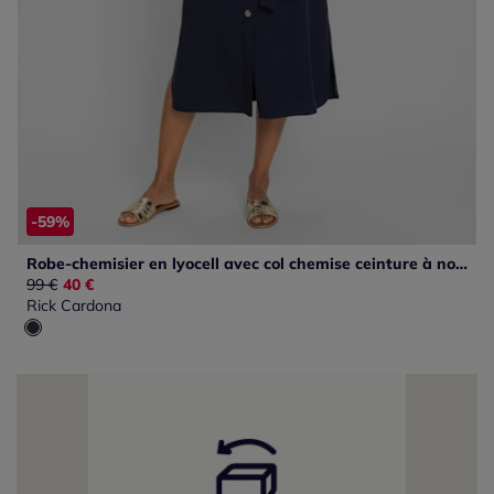
-59%
Robe-chemisier en lyocell avec col chemise ceinture à nouer
Ancien prix :
99 €
Nouveau prix :
40 €
Rick Cardona