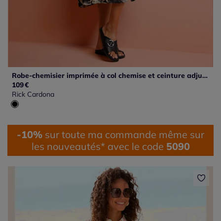
Robe-chemisier imprimée à col chemise et ceinture adjustable
109
€
Rick Cardona
-10%
sur toute ma commande même sur
les nouveautés* avec le code
5090