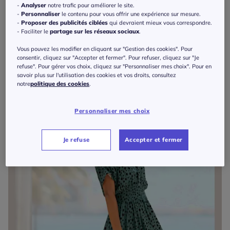
-
Analyser
notre trafic pour améliorer le site.
-
Personnaliser
le contenu pour vous offrir une expérience sur mesure.
-
Proposer des publicités ciblées
qui devraient mieux vous correspondre.
- Faciliter le
partage sur les réseaux sociaux
.
Robe-chemisier en pur coton avec col chemise et poches poitrine
69
€
Vous pouvez les modifier en cliquant sur "Gestion des cookies". Pour
Best Connection
consentir, cliquez sur "Accepter et fermer". Pour refuser, cliquez sur "Je
refuse". Pour gérer vos choix, cliquez sur "Personnaliser mes choix". Pour en
savoir plus sur l'utilisation des cookies et vos droits, consultez
notre
politique des cookies
.
Personnaliser mes choix
Je refuse
Accepter et fermer