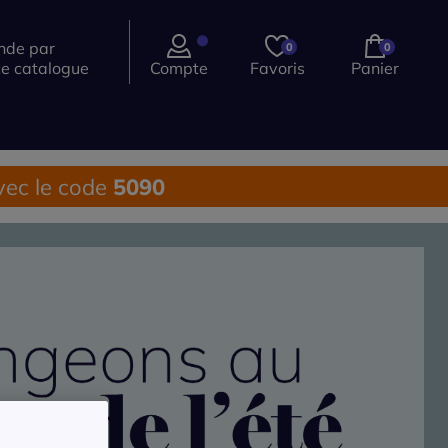
de par
0
0
ce catalogue
Compte
Favoris
Panier
ec le code
5090