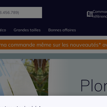
Comman
référen
éco
Grandes tailles
Bonnes affaires
 ma commande même sur les nouveautés* av