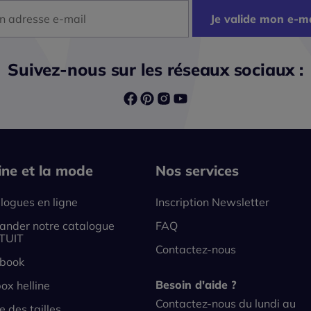
dresse mail
Je valide mon e-ma
Suivez-nous sur les réseaux sociaux :
line et la mode
Nos services
logues en ligne
Inscription Newsletter
nder notre catalogue
FAQ
TUIT
Contactez-nous
book
Besoin d'aide ?
ox helline
Contactez-nous du lundi au
e des tailles