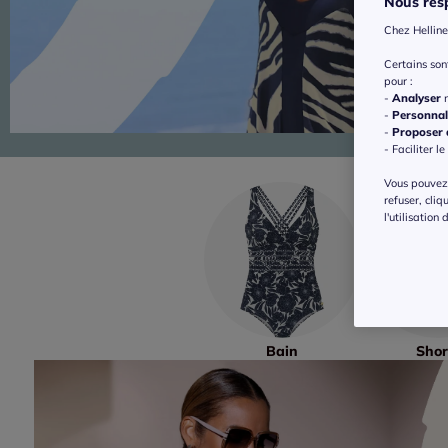
Nous resp
Chez Helline
Certains so
pour :
-
Analyser
n
-
Personnal
-
Proposer d
- Faciliter le
Vous pouvez 
refuser, cliq
l'utilisation
Bain
Shor