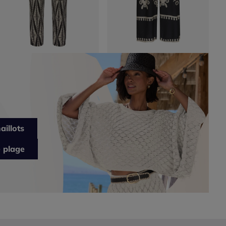
aillots
 plage