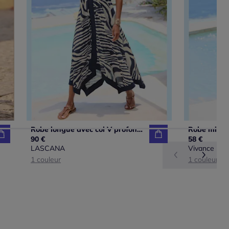
Robe longue avec col V profond et ourlet asymétrique à imprimé zèbre
90 €
58 €
LASCANA
Vivance
1 couleur
1 couleur