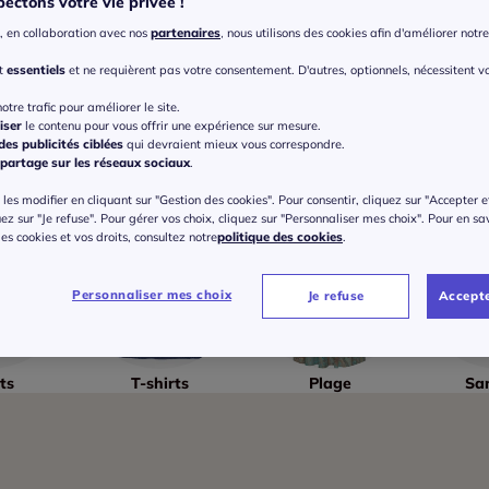
ectons votre vie privée !
, en collaboration avec nos
partenaires
, nous utilisons des cookies afin d'améliorer notre 
nt
essentiels
et ne requièrent pas votre consentement. D'autres, optionnels, nécessitent v
otre trafic pour améliorer le site.
iser
le contenu pour vous offrir une expérience sur mesure.
es publicités ciblées
qui devraient mieux vous correspondre.
partage sur les réseaux sociaux
.
les modifier en cliquant sur "Gestion des cookies". Pour consentir, cliquez sur "Accepter e
uez sur "Je refuse". Pour gérer vos choix, cliquez sur "Personnaliser mes choix". Pour en sa
 des cookies et vos droits, consultez notre
politique des cookies
.
Personnaliser mes choix
Je refuse
Accepte
ts
T-shirts
Plage
Sa