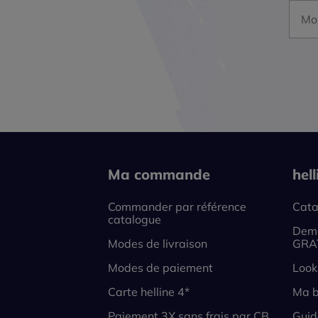
Mon a
Ma commande
hel
Commander par référence
Cata
catalogue
Dema
Modes de livraison
GRA
Modes de paiement
Look
Carte helline 4*
Ma b
Paiement 3X sans frais par CB
Guid