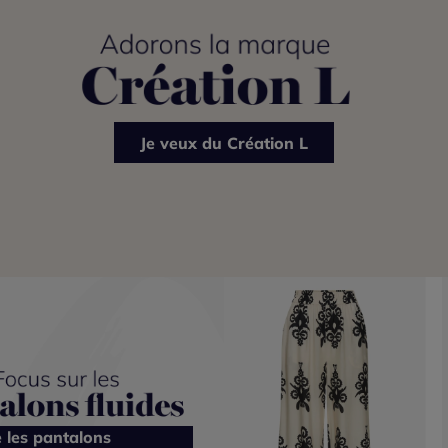
Je veux du Création L
e les pantalons