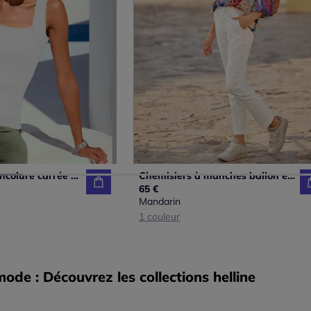
Débardeurs à encolure carrée basiques faciles à associer
Chemisiers à manches ballon en viscose à motifs imprimés
65 €
Mandarin
1 couleur
de : Découvrez les collections helline