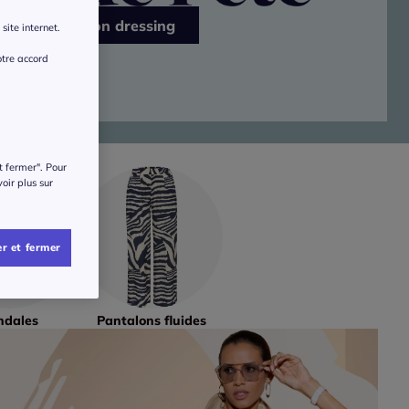
J’ensoleille mon dressing
site internet.
otre accord
t fermer". Pour
voir plus sur
r et fermer
ndales
Pantalons fluides