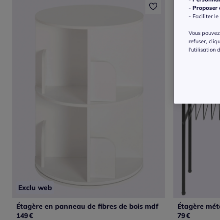
-
Proposer d
- Faciliter le
Vous pouvez 
refuser, cliq
l'utilisation
Exclu web
Étagère en panneau de fibres de bois mdf
Étagère mét
149
€
79
€