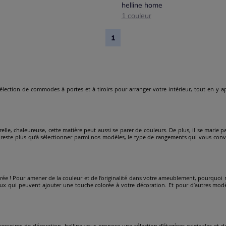
helline home
1 couleur
1
sélection de commodes à portes et à tiroirs pour arranger votre intérieur, tout en y
elle, chaleureuse, cette matière peut aussi se parer de couleurs. De plus, il se marie pa
este plus qu’à sélectionner parmi nos modèles, le type de rangements qui vous convie
rée ! Pour amener de la couleur et de l’originalité dans votre ameublement, pourquoi
oraux qui peuvent ajouter une touche colorée à votre décoration. Et pour d’autres mod
cessoires de décoration. helline vous propose une sélection d’étagères originales et de