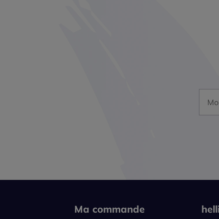
Mon a
Ma commande
hel