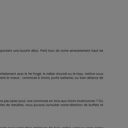
 apportant une touche déco. Petit tour de notre ameublement haut de
rfaitement avec le fer forgé, le métal chromé ou le tissu. helline vous
nt le mieux : commode à tiroirs, porte battante, ou bien alliance de
 ne pas opter pour une commode en bois aux tiroirs multicolores ? Ou
èles de meubles, vous pouvez consulter notre sélection de buffets et
sign pour votre déco intérieure. En bois, métal, verre ou osier, notre