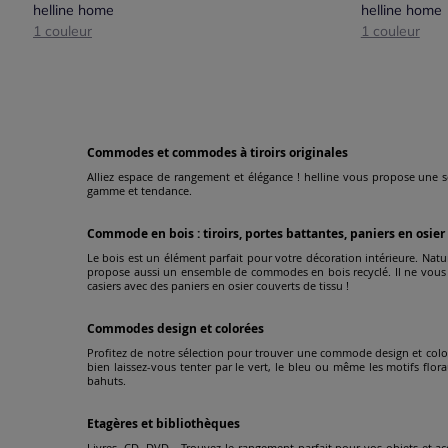
helline home
helline home
1 couleur
1 couleur
Commodes et commodes à tiroirs originales
Alliez espace de rangement et élégance ! helline vous propose une 
gamme et tendance.
Commode en bois : tiroirs, portes battantes, paniers en osier
Le bois est un élément parfait pour votre décoration intérieure. Natur
propose aussi un ensemble de commodes en bois recyclé. Il ne vous r
casiers avec des paniers en osier couverts de tissu !
Commodes design et colorées
Profitez de notre sélection pour trouver une commode design et colo
bien laissez-vous tenter par le vert, le bleu ou même les motifs fl
bahuts.
Etagères et bibliothèques
Livres, CD, DVD... Trouvez le rangement parfait pour vos objets et ac