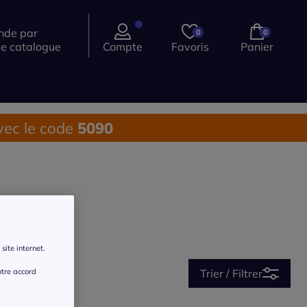
de par
0
0
ce catalogue
Compte
Favoris
Panier
ec le code
5090
site internet.
Trier / Filtrer
otre accord