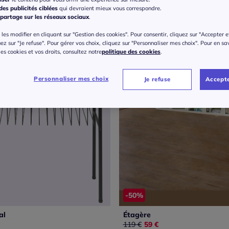
es publicités ciblées
qui devraient mieux vous correspondre.
partage sur les réseaux sociaux
.
les modifier en cliquant sur "Gestion des cookies". Pour consentir, cliquez sur "Accepter e
uez sur "Je refuse". Pour gérer vos choix, cliquez sur "Personnaliser mes choix". Pour en sa
 des cookies et vos droits, consultez notre
politique des cookies
.
Personnaliser mes choix
Je refuse
Accepte
-50%
al
Étagère
Ancien prix :
119 €
Nouveau prix :
59 €