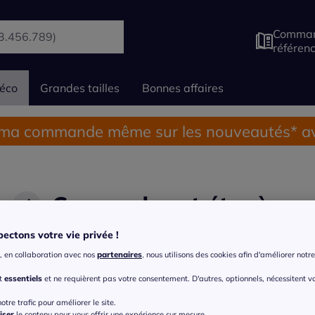
Comman
référen
éco
Grandes tailles
Bonnes affaires
 ma commande même sur les nouveautés* av
Commodes et étagères
ectons votre vie privée !
Meubles à chaussures
Mobilier salle de bain
, en collaboration avec nos
partenaires
, nous utilisons des cookies afin d'améliorer notre 
nt
essentiels
et ne requièrent pas votre consentement. D'autres, optionnels, nécessitent v
otre trafic pour améliorer le site.
iser
le contenu pour vous offrir une expérience sur mesure.