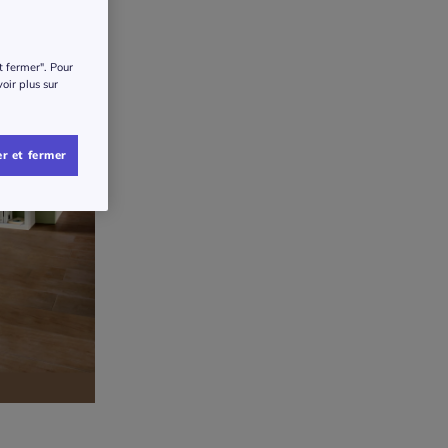
t fermer". Pour
voir plus sur
r et fermer