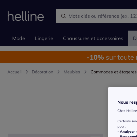
Mode
Lingerie
Chaussures et accessoires
D
-10%
sur toute
Accueil
Décoration
Meubles
Commodes et étagères
Nous resp
Chez Helline
Certains so
pour :
-
Analyser
n
-
Personnal