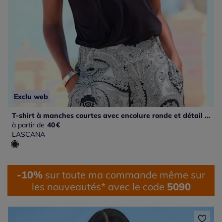
Exclu web
T-shirt à manches courtes avec encolure ronde et détail au dos
à partir de
40
€
LASCANA
-10%
sur toute ma commande même sur
les nouveautés* avec le code
5090