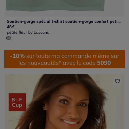
Soutien-gorge spécial t-shirt soutien-gorge confort petite fleur en coton doux
48
€
petite fleur by Lascana
-10%
sur toute ma commande même sur
les nouveautés* avec le code
5090