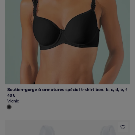
Soutien-gorge à armatures spécial t-shirt bon. b, c, d, e, f
40
€
Viania