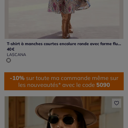
T-shirt à manches courtes encolure ronde avec forme fluide.
40
€
LASCANA
-10%
sur toute ma commande même sur
les nouveautés* avec le code
5090