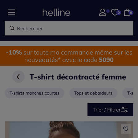
0
0
-10%
sur toute ma commande même sur les
nouveautés* avec le code
5090
T-shirt décontracté femme
T-shirts manches courtes
Tops et débardeurs
T-shi
Trier / Filtrer