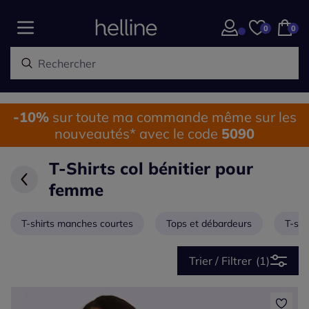
0
0
-10%
sur toute ma commande même sur les
nouveautés* avec le code
5090
T-Shirts col bénitier pour
femme
T-shirts manches courtes
Tops et débardeurs
T-shi
Trier / Filtrer
(1)