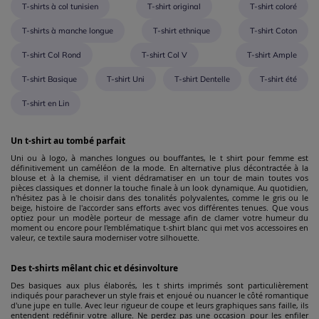
T-shirts à col tunisien
T-shirt original
T-shirt coloré
T-shirts à manche longue
T-shirt ethnique
T-shirt Coton
T-shirt Col Rond
T-shirt Col V
T-shirt Ample
T-shirt Basique
T-shirt Uni
T-shirt Dentelle
T-shirt été
T-shirt en Lin
Un t-shirt au tombé parfait
Uni ou à logo, à manches longues ou bouffantes, le t shirt pour femme est
définitivement un caméléon de la mode. En alternative plus décontractée à la
blouse et à la chemise, il vient dédramatiser en un tour de main toutes vos
pièces classiques et donner la touche finale à un look dynamique. Au quotidien,
n'hésitez pas à le choisir dans des tonalités polyvalentes, comme le gris ou le
beige, histoire de l'accorder sans efforts avec vos différentes tenues. Que vous
optiez pour un modèle porteur de message afin de clamer votre humeur du
moment ou encore pour l'emblématique t-shirt blanc qui met vos accessoires en
valeur, ce textile saura moderniser votre silhouette.
Des t-shirts mêlant chic et désinvolture
Des basiques aux plus élaborés, les t shirts imprimés sont particulièrement
indiqués pour parachever un style frais et enjoué ou nuancer le côté romantique
d'une jupe en tulle. Avec leur rigueur de coupe et leurs graphiques sans faille, ils
entendent redéfinir votre allure. Ne perdez pas une occasion pour les enfiler