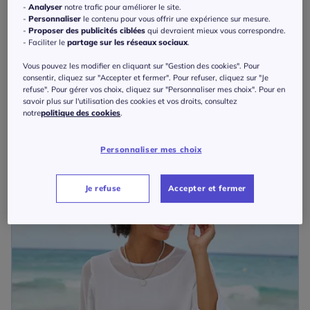
-
Analyser
notre trafic pour améliorer le site.
-
Personnaliser
le contenu pour vous offrir une expérience sur mesure.
-
Proposer des publicités ciblées
qui devraient mieux vous correspondre.
- Faciliter le
partage sur les réseaux sociaux
.
T-shirt avec empiècement en crochet et mancherons décontractés
40
€
Vous pouvez les modifier en cliquant sur "Gestion des cookies". Pour
Linea Tesini
consentir, cliquez sur "Accepter et fermer". Pour refuser, cliquez sur "Je
refuse". Pour gérer vos choix, cliquez sur "Personnaliser mes choix". Pour en
savoir plus sur l'utilisation des cookies et vos droits, consultez
notre
politique des cookies
.
Personnaliser mes choix
Je refuse
Accepter et fermer