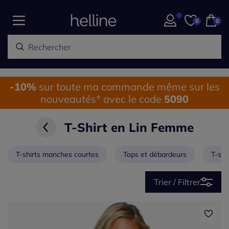
0
0
-10%
sur toute ma commande même sur les
nouveautés* avec le code
5090
T-Shirt en Lin Femme
T-shirts manches courtes
Tops et débardeurs
T-shi
Trier / Filtrer