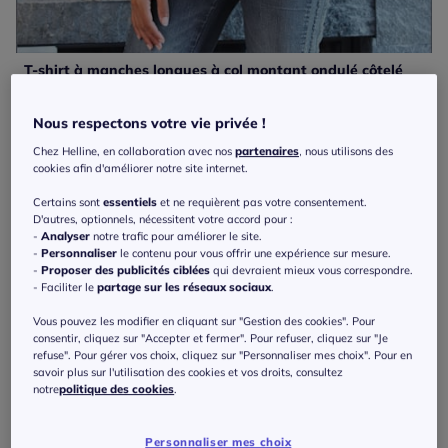
T-shirt à manches longues à col montant ondulé côtelé
45
€
Linea Tesini
Nous respectons votre vie privée !
Chez Helline, en collaboration avec nos
partenaires
, nous utilisons des
cookies afin d'améliorer notre site internet.
Certains sont
essentiels
et ne requièrent pas votre consentement.
D'autres, optionnels, nécessitent votre accord pour :
-
Analyser
notre trafic pour améliorer le site.
-
Personnaliser
le contenu pour vous offrir une expérience sur mesure.
-
Proposer des publicités ciblées
qui devraient mieux vous correspondre.
- Faciliter le
partage sur les réseaux sociaux
.
Vous pouvez les modifier en cliquant sur "Gestion des cookies". Pour
consentir, cliquez sur "Accepter et fermer". Pour refuser, cliquez sur "Je
refuse". Pour gérer vos choix, cliquez sur "Personnaliser mes choix". Pour en
savoir plus sur l'utilisation des cookies et vos droits, consultez
notre
politique des cookies
.
Personnaliser mes choix