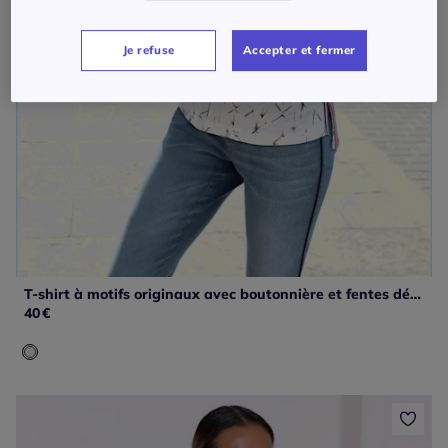
Je refuse
Accepter et fermer
T-shirt à motifs originaux avec boutonnière et fentes décoratives
40
€