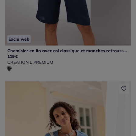
Exclu web
Chemisier en lin avec col classique et manches retroussables
119
€
CREATION L PREMIUM