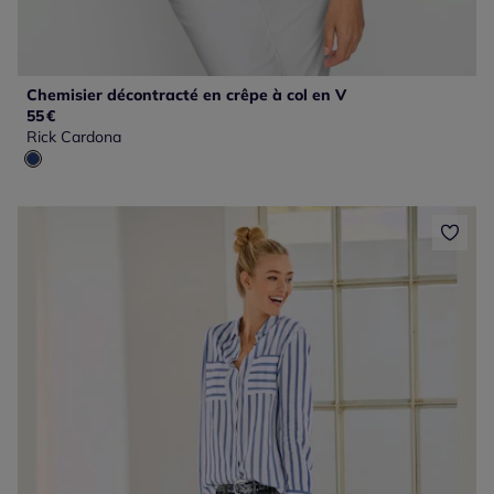
Chemisier décontracté en crêpe à col en V
55
€
Rick Cardona