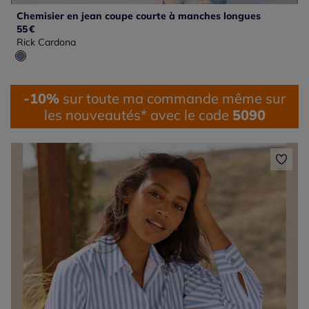
Chemisier en jean coupe courte à manches longues
55
€
Rick Cardona
-10%
sur toute ma commande même sur
les nouveautés* avec le code
5090