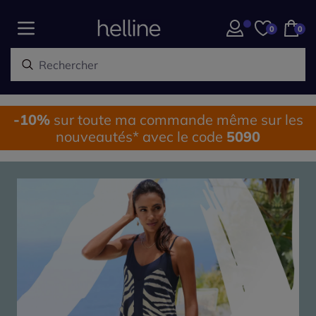
0
0
-10%
sur toute ma commande même sur les
nouveautés* avec le code
5090