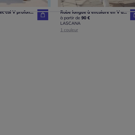
Robe longue avec col V profond et ourlet asymétrique à imprimé zèbre
Robe longue à encolure en V avec manches bouffantes et empiècement smocké
à partir de
90 €
LASCANA
1 couleur