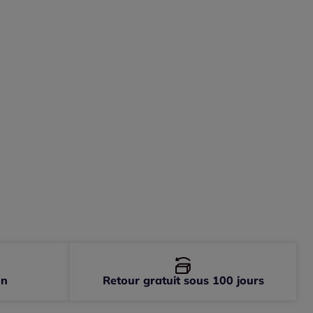
48 -
Disponible dans 2 semaines
52 -
En stock
on
Retour gratuit sous 100 jours