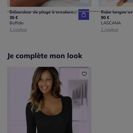
Débardeur de plage à encolure en V avec larges bretelles et imprimé unique
35 €
90 €
Buffalo
LASCANA
1 couleur
1 couleur
Je complète mon look