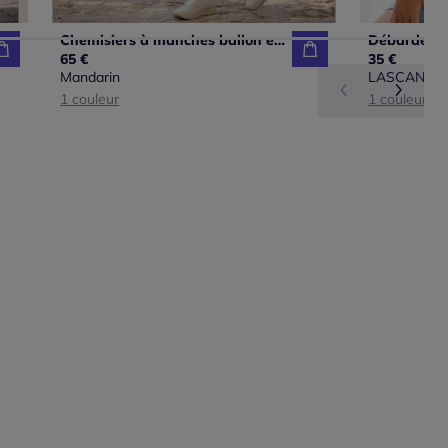
Chemisiers à manches ballon en viscose à motifs imprimés
65 €
35 €
Mandarin
LASCANA
1 couleur
1 couleur