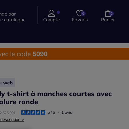
de par
0
0
ce catalogue
Compte
Favoris
Panier
ec le code
5090
lu web
y t-shirt à manches courtes avec
olure ronde
5
/
5
-
1
avis
72.525.001
 description >