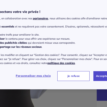
Coule
Choisi
ectons votre vie privée !
, en collaboration avec nos
partenaires
, nous utilisons des cookies afin d'améliorer notre 
nt
essentiels
et ne requièrent pas votre consentement. D'autres, optionnels, nécessitent v
otre trafic pour améliorer le site.
iser
le contenu pour vous offrir une expérience sur mesure.
Modè
es publicités ciblées
qui devraient mieux vous correspondre.
partage sur les réseaux sociaux
.
Taille
les modifier en cliquant sur "Gestion des cookies". Pour consentir, cliquez sur "Accepter e
Veu
uez sur "Je refuse". Pour gérer vos choix, cliquez sur "Personnaliser mes choix". Pour en sa
 des cookies et vos droits, consultez notre
politique des cookies
.
Gu
34/
Personnaliser mes choix
Je refuse
Accepte
à part
38/
42/