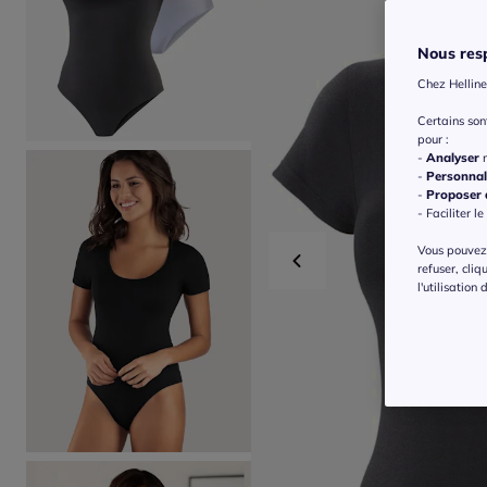
Nous resp
Chez Helline
Certains so
pour :
-
Analyser
n
-
Personnal
-
Proposer d
- Faciliter le
Vous pouvez 
refuser, cliq
l'utilisation