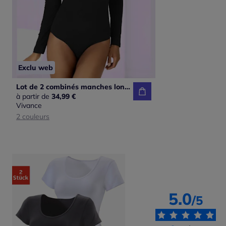
Exclu web
Lot de 2 combinés manches longues vivance
à partir de
34,99 €
Vivance
2 couleurs
5.0
/5