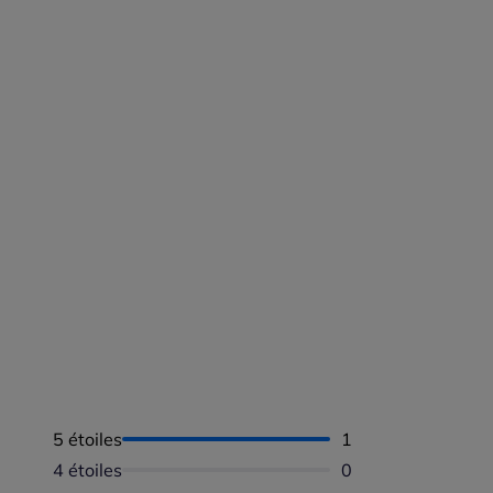
5 étoiles
Nombre d'avis :
1
4 étoiles
Aucun avis dispon
0