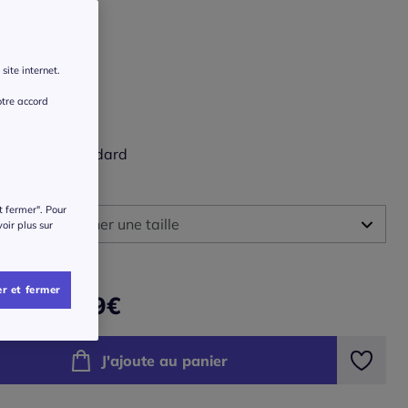
ur :
noir, blanc
r une couleur :
site internet.
otre accord
le :
Taille standard
 :
t fermer". Pour
illez sélectionner une taille
voir plus sur
ide des tailles
36 -
Disponible dans 2 semaines
r et fermer
34,99
€
ir de
40 -
En stock
J'ajoute au panier
44 -
Disponible dans 2 semaines