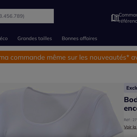
Comman
référen
éco
Grandes tailles
Bonnes affaires
 ma commande même sur les nouveautés* av
Exc
Bod
enc
Réf : 2
Voir la