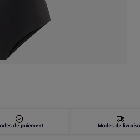
46/
50/
odes de paiement
Modes de livrais