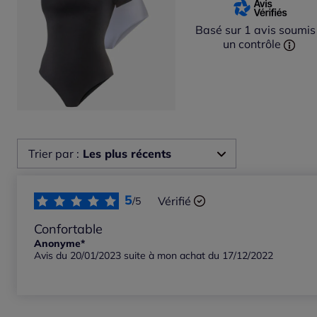
Basé sur 1 avis soumis
un contrôle
Trier par :
Les plus récents
Les plus récents
5
Vérifié
/5
Les plus anciens
Confortable
Anonyme*
Avis du 20/01/2023 suite à mon achat du 17/12/2022
Notes les plus élevées
Notes les plus basses