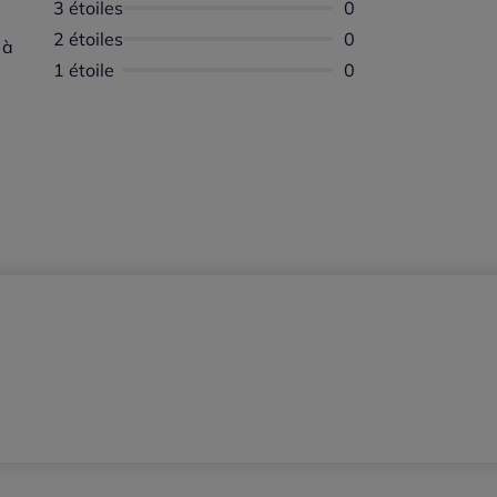
3 étoiles
Aucun avis dispon
0
2 étoiles
Aucun avis dispon
0
 à
1 étoile
Aucun avis dispon
0