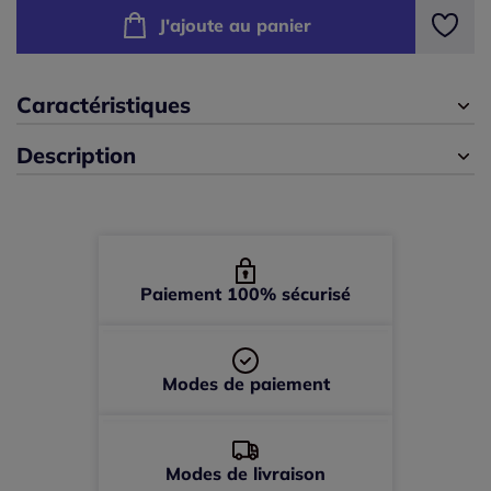
J'ajoute au panier
40 -
En stock
42 -
En stock
Caractéristiques
Description
44 -
En stock
46 -
En stock
48 -
En stock
Paiement 100% sécurisé
Modes de paiement
Modes de livraison