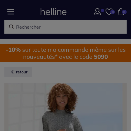
0
0
-10%
sur toute ma commande même sur les
nouveautés* avec le code
5090
retour