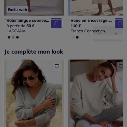
Exclu web
Robe longue côtelée avec encolure en v ajustée
Robe en tricot légère à encolure ronde et sans manches
à partir de
60 €
110 €
LASCANA
French Connection
Je complète mon look