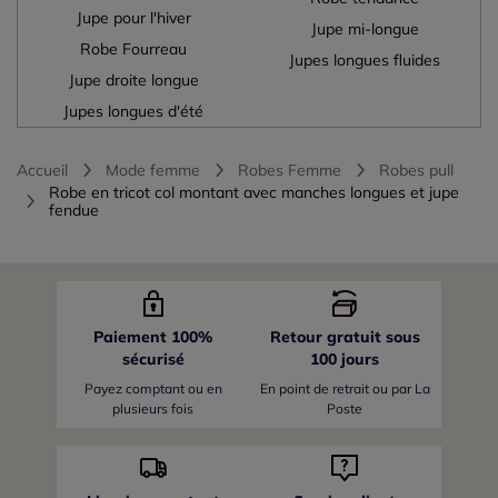
Jupe pour l'hiver
Jupe mi-longue
Robe Fourreau
Jupes longues fluides
Jupe droite longue
Jupes longues d'été
Accueil
Mode femme
Robes Femme
Robes pull
Robe en tricot col montant avec manches longues et jupe
fendue
Paiement 100%
Retour gratuit sous
sécurisé
100 jours
Payez comptant ou en
En point de retrait ou par La
plusieurs fois
Poste