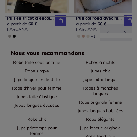
Pull en tricot à encolure en V avec perles et fente au dos
Pull col rond avec manches longues et coutures décoratives
à partir de
60 €
à partir de
60 €
LASCANA
LASCANA
+1
Nous vous recommandons
Robe taille sous poitrine
Robes à motifs
Robe simple
Jupes chic
Jupe longue en dentelle
Jupe extra longue
Robe d'hiver pour femme
Robes à manches
longues
Jupes taille élastique
Robe originale femme
Jupes longues évasées
Jupes longues habillées
Robe chic
Robe élégante
Jupe printemps pour
Jupe longue originale
femme
Robe tendance