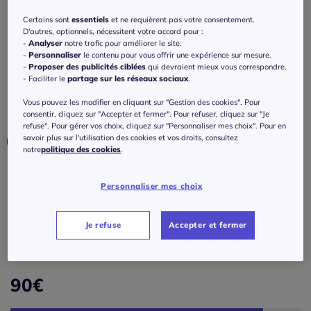
Robe en tricot col montant avec manches
longues et jupe fendue
Certains sont
essentiels
et ne requièrent pas votre consentement.
D'autres, optionnels, nécessitent votre accord pour :
-
Analyser
notre trafic pour améliorer le site.
Réf : 655.908.004
-
Personnaliser
le contenu pour vous offrir une expérience sur mesure.
-
Proposer des publicités ciblées
qui devraient mieux vous correspondre.
- Faciliter le
partage sur les réseaux sociaux
.
Couleur :
gris chiné
Vous pouvez les modifier en cliquant sur "Gestion des cookies". Pour
Choisir une couleur :
consentir, cliquez sur "Accepter et fermer". Pour refuser, cliquez sur "Je
refuse". Pour gérer vos choix, cliquez sur "Personnaliser mes choix". Pour en
savoir plus sur l'utilisation des cookies et vos droits, consultez
notre
politique des cookies
.
Personnaliser mes choix
Taille :
Veuillez sélectionner une taille
Je refuse
Accepter et fermer
Guide des tailles
36 -
En stock
90
€
38 -
En stock