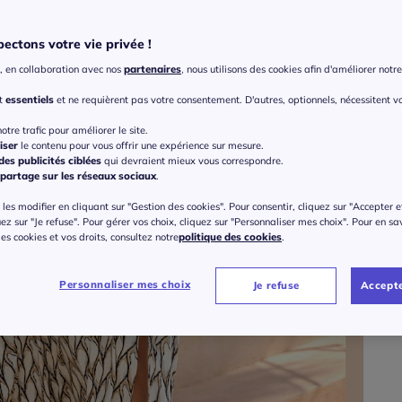
ectons votre vie privée !
Taille
, en collaboration avec nos
partenaires
, nous utilisons des cookies afin d'améliorer notre 
Veu
nt
essentiels
et ne requièrent pas votre consentement. D'autres, optionnels, nécessitent v
Gu
36 
otre trafic pour améliorer le site.
iser
le contenu pour vous offrir une expérience sur mesure.
es publicités ciblées
qui devraient mieux vous correspondre.
à part
38 
partage sur les réseaux sociaux
.
les modifier en cliquant sur "Gestion des cookies". Pour consentir, cliquez sur "Accepter e
40 
uez sur "Je refuse". Pour gérer vos choix, cliquez sur "Personnaliser mes choix". Pour en sa
 des cookies et vos droits, consultez notre
politique des cookies
.
42 
Personnaliser mes choix
Je refuse
Accepte
44 
46 