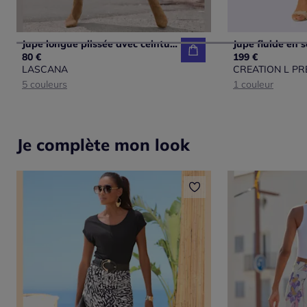
Jupe longue plissée avec ceinture élastique et ourlet droit
80 €
199 €
LASCANA
CREATION L P
5 couleurs
1 couleur
Je complète mon look