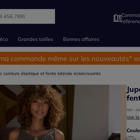
Comman
référen
éco
Grandes tailles
Bonnes affaires
 ma commande même sur les nouveautés* av
 ceinture élastique et fente latérale éclaircissante
Jup
fen
Réf : 4
Voir la
Coule