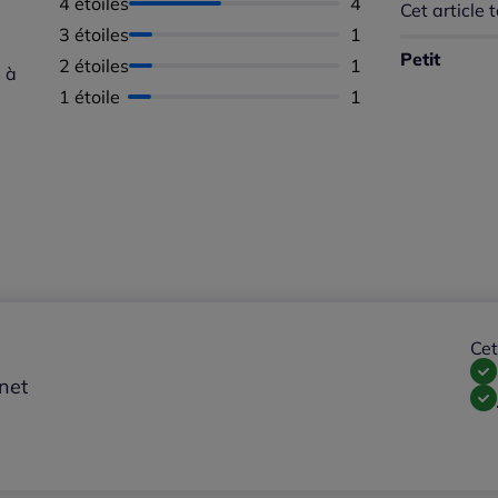
4 étoiles
Nombre d'avis :
4
Cet article t
Répartition 
Taille
3 étoiles
Nombre d'avis :
1
Taille 
Petit
2 étoiles
Nombre d'avis :
1
Taille
 à
1 étoile
Nombre d'avis :
1
Cet
rnet