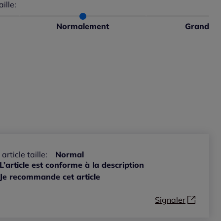
aille:
du taillant selon les avis clients
 normalement : 100%
petit : 0%
Normalement
Grand
 grand : 0%
 article taille:
Normal
L’article est conforme à la description
Je recommande cet article
Signaler