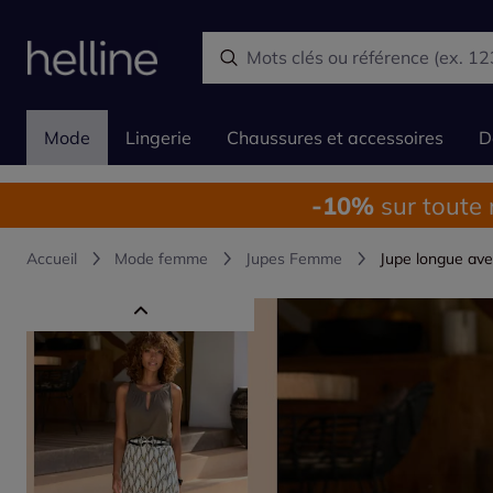
Mode
Lingerie
Chaussures et accessoires
D
-10%
sur toute
Accueil
Mode femme
Jupes Femme
Jupe longue avec