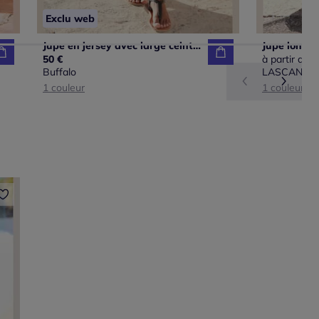
Exclu web
Jupe en jersey avec large ceinture et imprimé unique
50 €
à partir de
5
Buffalo
LASCANA
1 couleur
1 couleur