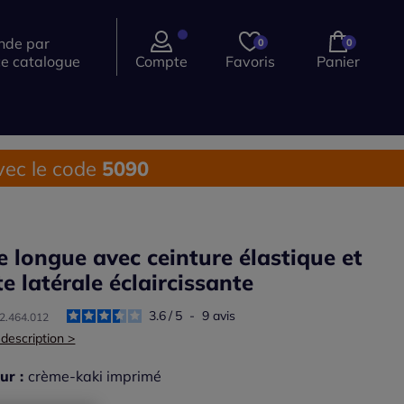
de par
0
0
ce catalogue
Compte
Favoris
Panier
ec le code
5090
e longue avec ceinture élastique et
te latérale éclaircissante
3.6
/
5
-
9
avis
42.464.012
 description >
ur :
crème-kaki imprimé