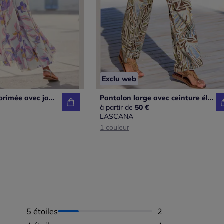
Exclu web
Jupe-culotte imprimée avec jambes extra-larges et matière fluide
Pantalon large avec ceinture élastique et poches latérales
à partir de
50 €
LASCANA
1 couleur
5 étoiles
Nombre d'avis :
2