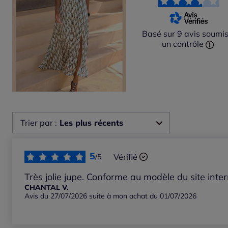
Basé sur 9 avis soumis
un contrôle
Trier par :
Les plus récents
Les plus récents
5
Vérifié
/5
Les plus anciens
Très jolie jupe. Conforme au modèle du site inte
CHANTAL V.
Avis du 27/07/2026 suite à mon achat du 01/07/2026
Notes les plus élevées