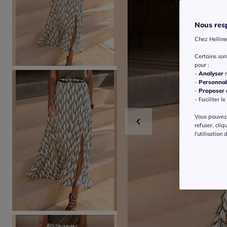
Nous resp
Chez Helline
Certains so
pour :
-
Analyser
n
-
Personnal
-
Proposer d
- Faciliter le
Vous pouvez 
refuser, cliq
l'utilisation