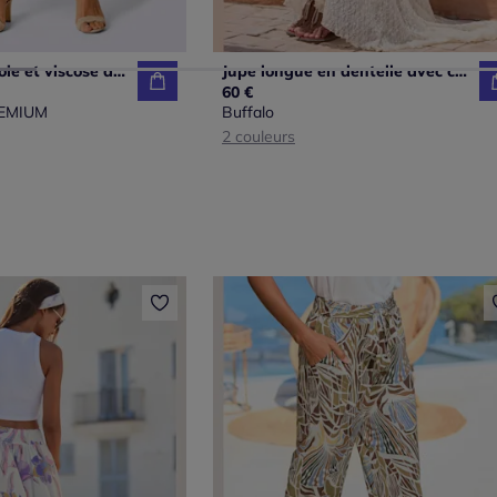
Jupe fluide en soie et viscose avec ceinture élastique
Jupe longue en dentelle avec ceinture élastique et doublure confortable
60 €
REMIUM
Buffalo
2 couleurs