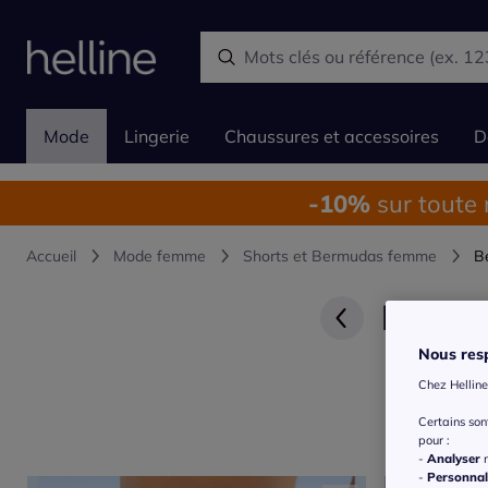
Mode
Lingerie
Chaussures et accessoires
D
-10%
sur toute
Accueil
Mode femme
Shorts et Bermudas femme
B
Bermu
Nous resp
Chez Helline
Certains so
pour :
-
Analyser
n
-
Personnal