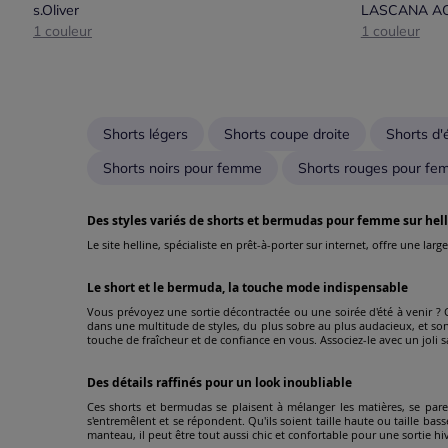
s.Oliver
LASCANA AC
1 couleur
1 couleur
Shorts légers
Shorts coupe droite
Shorts d
Shorts noirs pour femme
Shorts rouges pour f
Des styles variés de shorts et bermudas pour femme sur hell
Le site helline, spécialiste en prêt-à-porter sur internet, offre une l
Le short et le bermuda, la touche mode indispensable
Vous prévoyez une sortie décontractée ou une soirée d'été à venir ? 
dans une multitude de styles, du plus sobre au plus audacieux, et s
touche de fraîcheur et de confiance en vous. Associez-le avec un joli 
Des détails raffinés pour un look inoubliable
Ces shorts et bermudas se plaisent à mélanger les matières, se parent
s'entremêlent et se répondent. Qu'ils soient taille haute ou taille bas
manteau, il peut être tout aussi chic et confortable pour une sortie hi