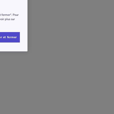
t fermer". Pour
voir plus sur
r et fermer