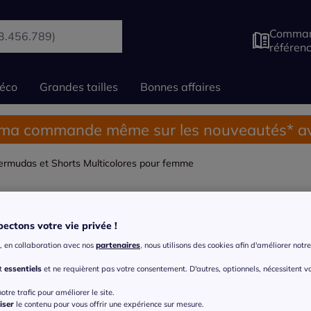
Comman
référen
éco
Grandes tailles
Bonnes affaires
 ma commande même sur les nouveautés* av
ermudas et Shorts Multicolores pour femme
das et Shorts Multicolores 
ectons votre vie privée !
Shorts en jean
Shorts de sport
Shorts en coton
, en collaboration avec nos
partenaires
, nous utilisons des cookies afin d'améliorer notre 
nt
essentiels
et ne requièrent pas votre consentement. D'autres, optionnels, nécessitent v
otre trafic pour améliorer le site.
iser
le contenu pour vous offrir une expérience sur mesure.