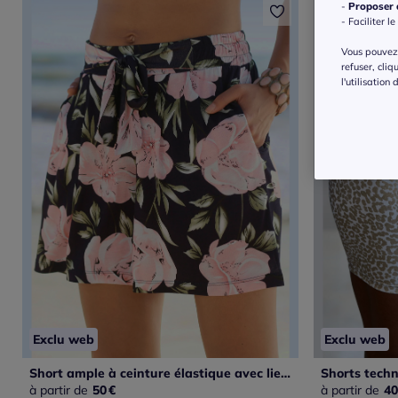
-
Proposer d
- Faciliter le
Vous pouvez 
refuser, cliq
l'utilisation
Exclu web
Exclu web
Short ample à ceinture élastique avec liens à nouer et motifs floraux
à partir de
50
€
à partir de
40