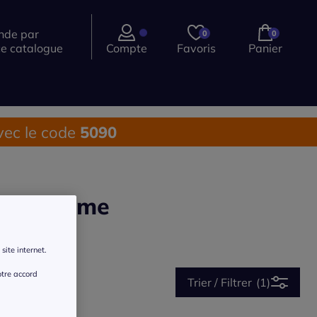
de par
0
0
ce catalogue
Compte
Favoris
Panier
ec le code
5090
pour femme
site internet.
otre accord
Trier / Filtrer
(1)