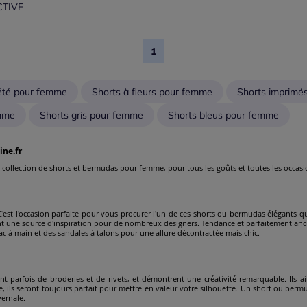
TIVE
1
'été pour femme
Shorts à fleurs pour femme
Shorts imprimé
emme
Shorts gris pour femme
Shorts bleus pour femme
ine.fr
arge collection de shorts et bermudas pour femme, pour tous les goûts et toutes les occasi
C'est l'occasion parfaite pour vous procurer l'un de ces shorts ou bermudas élégants 
ont une source d'inspiration pour de nombreux designers. Tendance et parfaitement an
sac à main et des sandales à talons pour une allure décontractée mais chic.
 parfois de broderies et de rivets, et démontrent une créativité remarquable. Ils aim
se, ils seront toujours parfait pour mettre en valeur votre silhouette. Un short ou berm
vernale.