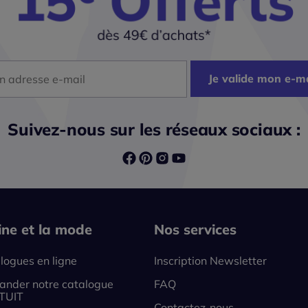
dresse mail
Je valide mon e-ma
Suivez-nous sur les réseaux sociaux :
line et la mode
Nos services
logues en ligne
Inscription Newsletter
nder notre catalogue
FAQ
TUIT
Contactez-nous