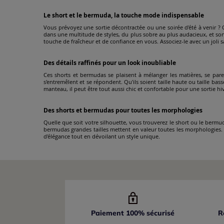
Le short et le bermuda, la touche mode indispensable
Vous prévoyez une sortie décontractée ou une soirée d'été à venir ? 
dans une multitude de styles, du plus sobre au plus audacieux, et s
touche de fraîcheur et de confiance en vous. Associez-le avec un joli 
Des détails raffinés pour un look inoubliable
Ces shorts et bermudas se plaisent à mélanger les matières, se parent
s'entremêlent et se répondent. Qu'ils soient taille haute ou taille bas
manteau, il peut être tout aussi chic et confortable pour une sortie hi
Des shorts et bermudas pour toutes les morphologies
Quelle que soit votre silhouette, vous trouverez le short ou le bermu
bermudas grandes tailles mettent en valeur toutes les morphologies. 
d'élégance tout en dévoilant un style unique.
Paiement 100% sécurisé
R