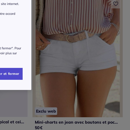
site internet.
otre accord
t fermer". Pour
voir plus sur
r et fermer
Exclu web
Short sweat avec imprimé tropical et ceinture élastique
Mini-shorts en jean avec boutons et poches avant
50
€