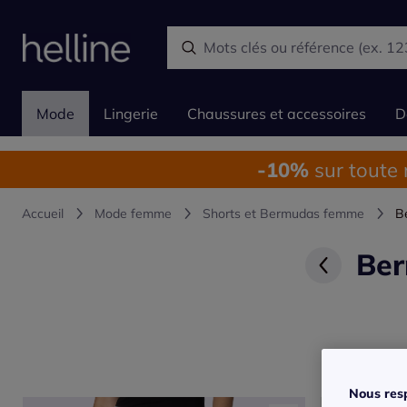
Mode
Lingerie
Chaussures et accessoires
D
-10%
sur toute
Accueil
Mode femme
Shorts et Bermudas femme
B
Ber
Nous resp