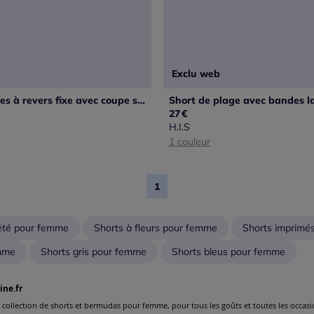
Exclu web
Short 5 poches à revers fixe avec coupe slim et soutien coton africain
27
€
H.I.S
1 couleur
1
'été pour femme
Shorts à fleurs pour femme
Shorts imprimé
emme
Shorts gris pour femme
Shorts bleus pour femme
ine.fr
arge collection de shorts et bermudas pour femme, pour tous les goûts et toutes les occasi