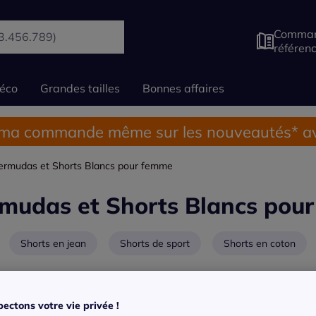
Comman
référen
éco
Grandes tailles
Bonnes affaires
 ma commande même sur les nouveautés* av
ermudas et Shorts Blancs pour femme
mudas et Shorts Blancs pou
Shorts en jean
Shorts de sport
Shorts en coton
ectons votre vie privée !