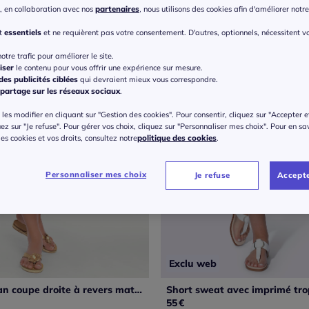
, en collaboration avec nos
partenaires
, nous utilisons des cookies afin d'améliorer notre 
nt
essentiels
et ne requièrent pas votre consentement. D'autres, optionnels, nécessitent v
otre trafic pour améliorer le site.
iser
le contenu pour vous offrir une expérience sur mesure.
es publicités ciblées
qui devraient mieux vous correspondre.
partage sur les réseaux sociaux
.
les modifier en cliquant sur "Gestion des cookies". Pour consentir, cliquez sur "Accepter e
uez sur "Je refuse". Pour gérer vos choix, cliquez sur "Personnaliser mes choix". Pour en sa
 des cookies et vos droits, consultez notre
politique des cookies
.
Personnaliser mes choix
Je refuse
Accepte
Exclu web
Shorts en jean coupe droite à revers matière extensible
 prix :
55
€