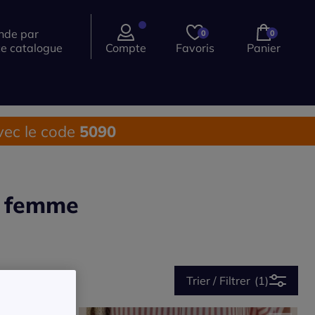
de par
0
0
ce catalogue
Compte
Favoris
Panier
ec le code
5090
r femme
Trier / Filtrer
(1)