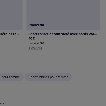
Nouveau
Short de plage avec bandes latérales rayées et ceinture élastique
Shorts short décontracté avec bords-côtes smockés extra-larges
40
€
LASCANA
1 couleur
s pour femme
Shorts blancs pour femme
ons.