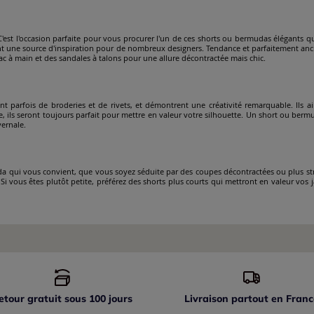
C'est l'occasion parfaite pour vous procurer l'un de ces shorts ou bermudas élégants 
ont une source d'inspiration pour de nombreux designers. Tendance et parfaitement an
sac à main et des sandales à talons pour une allure décontractée mais chic.
 parfois de broderies et de rivets, et démontrent une créativité remarquable. Ils aim
se, ils seront toujours parfait pour mettre en valeur votre silhouette. Un short ou berm
vernale.
da qui vous convient, que vous soyez séduite par des coupes décontractées ou plus stru
Si vous êtes plutôt petite, préférez des shorts plus courts qui mettront en valeur vos
etour gratuit sous 100 jours
Livraison partout
en Franc