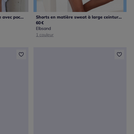
Short molletonné coupe ample avec poches latérales pratiques
Shorts en matière sweat à large ceinture et coulisse
60
€
Elbsand
1 couleur