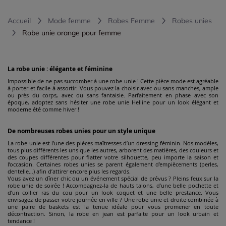
Accueil
Mode femme
Robes Femme
Robes unies
Robe unie orange pour femme
La robe unie : élégante et féminine
Impossible de ne pas succomber à une robe unie ! Cette pièce mode est agréable
à porter et facile à assortir. Vous pouvez la choisir avec ou sans manches, ample
ou près du corps, avec ou sans fantaisie. Parfaitement en phase avec son
époque, adoptez sans hésiter une robe unie Helline pour un look élégant et
moderne été comme hiver !
De nombreuses robes unies pour un style unique
La robe unie est l’une des pièces maîtresses d’un dressing féminin. Nos modèles,
tous plus différents les uns que les autres, arborent des matières, des couleurs et
des coupes différentes pour flatter votre silhouette, peu importe la saison et
l’occasion. Certaines robes unies se parent également d’empiècements (perles,
dentelle…) afin d’attirer encore plus les regards.
Vous avez un dîner chic ou un événement spécial de prévus ? Pleins feux sur la
robe unie de soirée ! Accompagnez-la de hauts talons, d’une belle pochette et
d’un collier ras du cou pour un look coquet et une belle prestance. Vous
envisagez de passer votre journée en ville ? Une robe unie et droite combinée à
une paire de baskets est la tenue idéale pour vous promener en toute
décontraction. Sinon, la robe en jean est parfaite pour un look urbain et
tendance !