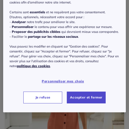
cookies afin d'améliorer notre site internet.
Certains sont
essentiels
et ne requièrent pas votre consentement.
D'autres, optionnels, nécessitent votre accord pour :
Robe d'été pur coton à encolure ronde et mancherons
-
Analyser
notre trafic pour améliorer le site.
59
€
-
Personnaliser
le contenu pour vous offrir une expérience sur mesure.
Collection L
-
Proposer des publicités ciblées
qui devraient mieux vous correspondre.
- Faciliter le
partage sur les réseaux sociaux
.
Vous pouvez les modifier en cliquant sur "Gestion des cookies". Pour
consentir, cliquez sur "Accepter et fermer". Pour refuser, cliquez sur "Je
refuse". Pour gérer vos choix, cliquez sur "Personnaliser mes choix". Pour en
savoir plus sur l'utilisation des cookies et vos droits, consultez
notre
politique des cookies
.
Personnaliser mes choix
Je refuse
Accepter et fermer