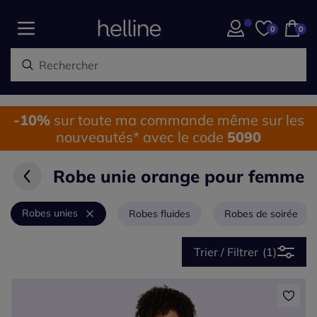
0
0
-10%
sur toute ma commande même sur les
nouveautés* avec le code
5090
Robe unie orange pour femme
Robes unies
Robes fluides
Robes de soirée
Trier / Filtrer
(1)