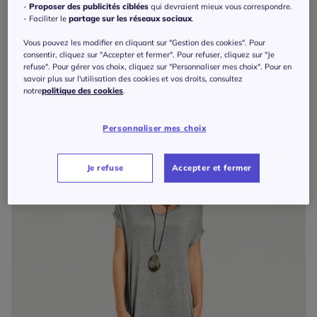
-
Proposer des publicités ciblées
qui devraient mieux vous correspondre.
- Faciliter le
partage sur les réseaux sociaux
.
Vous pouvez les modifier en cliquant sur "Gestion des cookies". Pour
Robe en jean avec col chemise et poches pratiques
consentir, cliquez sur "Accepter et fermer". Pour refuser, cliquez sur "Je
109
€
refuse". Pour gérer vos choix, cliquez sur "Personnaliser mes choix". Pour en
Rick Cardona
savoir plus sur l'utilisation des cookies et vos droits, consultez
notre
politique des cookies
.
Personnaliser mes choix
Je refuse
Accepter et fermer