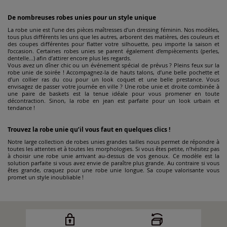
De nombreuses robes unies pour un style unique
La robe unie est l’une des pièces maîtresses d’un dressing féminin. Nos modèles,
tous plus différents les uns que les autres, arborent des matières, des couleurs et
des coupes différentes pour flatter votre silhouette, peu importe la saison et
l’occasion. Certaines robes unies se parent également d’empiècements (perles,
dentelle…) afin d’attirer encore plus les regards.
Vous avez un dîner chic ou un événement spécial de prévus ? Pleins feux sur la
robe unie de soirée ! Accompagnez-la de hauts talons, d’une belle pochette et
d’un collier ras du cou pour un look coquet et une belle prestance. Vous
envisagez de passer votre journée en ville ? Une robe unie et droite combinée à
une paire de baskets est la tenue idéale pour vous promener en toute
décontraction. Sinon, la robe en jean est parfaite pour un look urbain et
tendance !
Trouvez la robe unie qu’il vous faut en quelques clics !
Notre large collection de robes unies grandes tailles nous permet de répondre à
toutes les attentes et à toutes les morphologies. Si vous êtes petite, n’hésitez pas
à choisir une robe unie arrivant au-dessus de vos genoux. Ce modèle est la
solution parfaite si vous avez envie de paraître plus grande. Au contraire si vous
êtes grande, craquez pour une robe unie longue. Sa coupe valorisante vous
promet un style inoubliable !