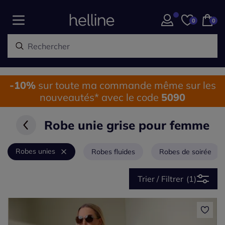
0
0
-10%
sur toute ma commande même sur les
nouveautés* avec le code
5090
Robe unie grise pour femme
Robes unies
Robes fluides
Robes de soirée
Trier / Filtrer
(1)