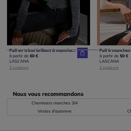
Pull en tricot brillant à manches longues et large encolure ronde
à partir de
60 €
à partir de
50 €
LASCANA
LASCANA
2 couleurs
2 couleurs
Nous vous recommandons
Chemisiers manches 3/4
Vestes d'automne
C