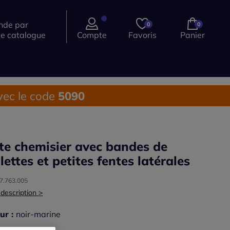
de par
0
0
ce catalogue
Compte
Favoris
Panier
ec le code
5090
te chemisier avec bandes de
llettes et petites fentes latérales
77.763.005
 description >
ur :
noir-marine