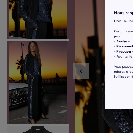
Nous resp
Chez Helline
Certains so
pour :
-
Analyser
n
-
Personnal
-
Proposer d
- Faciliter le
Vous pouvez 
refuser, cliq
l'utilisation