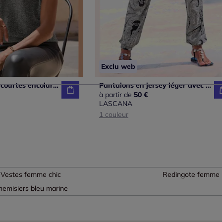
Exclu web
Pull à manches courtes encolure calice avec chaînes à maillons en fil brillant transparent et léger mélange de matières
Pantalons en jersey léger avec ceinture élastique imprimés
à partir de
50 €
LASCANA
1 couleur
Vestes femme chic
Redingote femme
hemisiers bleu marine