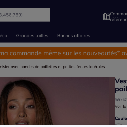
Comman
référen
éco
Grandes tailles
Bonnes affaires
 ma commande même sur les nouveautés* av
isier avec bandes de paillettes et petites fentes latérales
Ves
pai
Réf : 6
Voir la
Coule