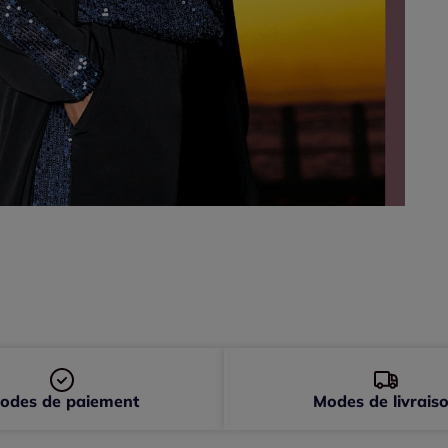
48 
50 
52 
odes de paiement
Modes de livrais