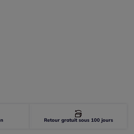
-
Disponible dans 2 semaines
-
Disponible dans 2 semaines
-
Disponible dans 2 semaines
on
Retour gratuit sous 100 jours