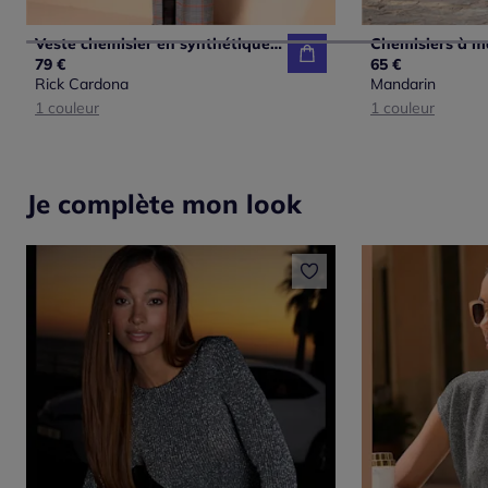
Veste chemisier en synthétique avec col chemise et poches
79 €
65 €
Rick Cardona
Mandarin
1 couleur
1 couleur
Je complète mon look