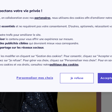
ectons votre vie privée !
Taille
, en collaboration avec nos
partenaires
, nous utilisons des cookies afin d'améliorer notre 
Veu
nt
essentiels
et ne requièrent pas votre consentement. D'autres, optionnels, nécessitent v
Gu
36 
otre trafic pour améliorer le site.
iser
le contenu pour vous offrir une expérience sur mesure.
es publicités ciblées
qui devraient mieux vous correspondre.
à part
partage sur les réseaux sociaux
.
38 
les modifier en cliquant sur "Gestion des cookies". Pour consentir, cliquez sur "Accepter e
uez sur "Je refuse". Pour gérer vos choix, cliquez sur "Personnaliser mes choix". Pour en sa
40 
 des cookies et vos droits, consultez notre
politique des cookies
.
42 
Personnaliser mes choix
Je refuse
Accepte
44 
46 