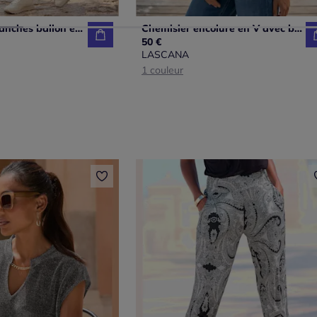
Chemisiers à manches ballon en viscose à motifs imprimés
Chemisier encolure en V avec boutons et manches courtes en viscose
50 €
LASCANA
1 couleur