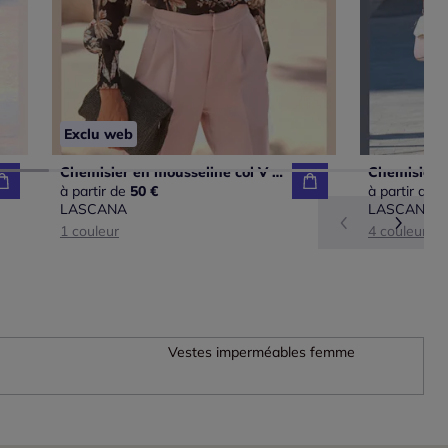
Exclu web
Chemisier en mousseline col V à bordure avec manches longues et finition smockée
à partir de
50 €
à partir de
5
LASCANA
LASCANA
1 couleur
4 couleurs
Vestes imperméables femme