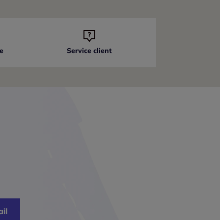
e
Service client
il