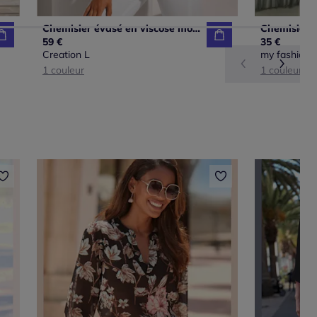
Chemisier évasé en viscose motifs géométriques dégradés manches courtes
59 €
35 €
Creation L
my fashion
1 couleur
1 couleur