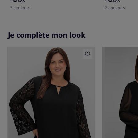
Sheego
Sheego
3 couleurs
2 couleurs
Je complète mon look