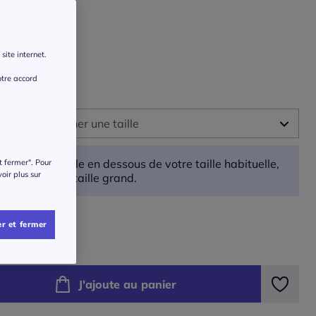
r une couleur :
site internet.
otre accord
 :
illez sélectionner une taille
-
En stock
Prenez une taille en dessous de votre taille habituelle,
t fermer". Pour
voir plus sur
car ce produit taille grand.
-
En stock
ide des tailles
r et fermer
-
En stock
€
-
En stock
J'ajoute au panier
-
En stock