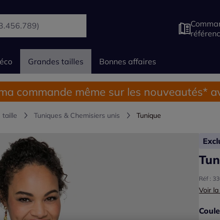
Comman
référen
éco
Grandes tailles
Bonnes affaires
 ma commande même sur les nouveautés* av
taille
Tuniques & Chemisiers unis
Tunique
Exc
Tun
Réf : 3
Voir la
Coule