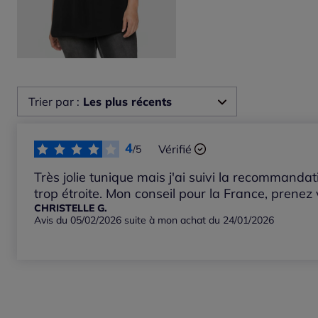
Trier par :
Les plus récents
Les plus récents
4
Vérifié
/5
Les plus anciens
Très jolie tunique mais j'ai suivi la recommandati
trop étroite. Mon conseil pour la France, prenez v
CHRISTELLE G.
Notes les plus élevées
Avis du 05/02/2026 suite à mon achat du 24/01/2026
Notes les plus basses