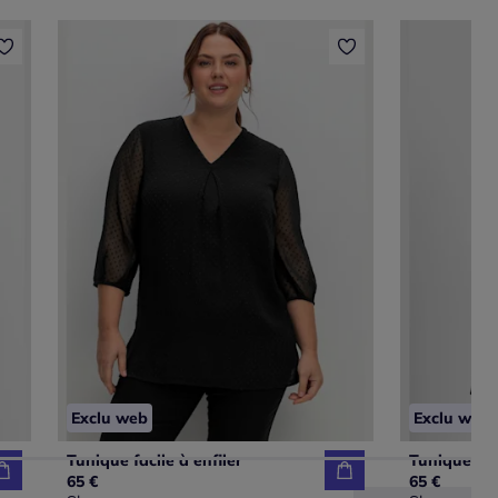
Exclu web
Exclu web
Tunique facile à enfiler
65 €
65 €