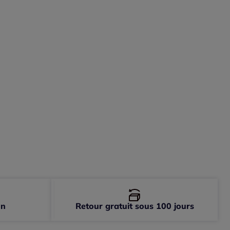
-
En stock
-
En stock
-
Disponible dans 2 semaines
-
Disponible dans 2 semaines
-
En stock
on
Retour gratuit sous 100 jours