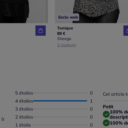
Exclu web
Tunique
89 €
Sheego
2 couleurs
5 étoiles
Aucun avis dispon
0
Cet article t
Répartition 
Taille
4 étoiles
Nombre d'avis :
1
Taille 
Petit
3 étoiles
Aucun avis dispon
0
Taille
100% des
2 étoiles
Aucun avis dispon
0
descript
 à
100% de
1 étoile
Aucun avis dispon
0