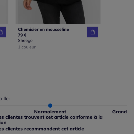
Chemisier en mousseline
79 €
Sheego
1 couleur
ible
aille:
du taillant selon les avis clients
 normalement : 100%
petit : 0%
Normalement
Grand
ible
 grand : 0%
 clientes trouvent cet article conforme à la
ible
ion
s clientes recommandent cet article
ible