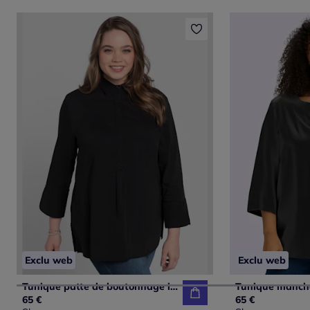
Exclu web
Exclu web
Tunique patte de boutonnage invisible
Tunique manch
65 €
65 €