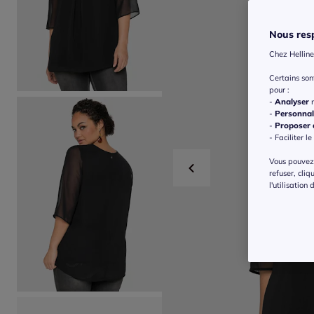
Nous resp
Chez Helline
Certains so
pour :
-
Analyser
n
-
Personnal
-
Proposer d
- Faciliter le
Vous pouvez 
refuser, cliq
l'utilisation