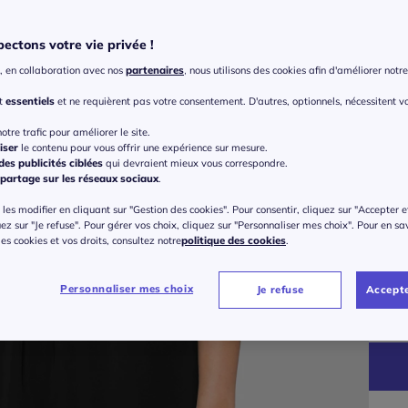
Choisi
ectons votre vie privée !
, en collaboration avec nos
partenaires
, nous utilisons des cookies afin d'améliorer notre 
nt
essentiels
et ne requièrent pas votre consentement. D'autres, optionnels, nécessitent v
Taille
otre trafic pour améliorer le site.
iser
le contenu pour vous offrir une expérience sur mesure.
Veu
es publicités ciblées
qui devraient mieux vous correspondre.
partage sur les réseaux sociaux
.
42 
les modifier en cliquant sur "Gestion des cookies". Pour consentir, cliquez sur "Accepter e
uez sur "Je refuse". Pour gérer vos choix, cliquez sur "Personnaliser mes choix". Pour en sa
 des cookies et vos droits, consultez notre
politique des cookies
.
44 
Gu
Personnaliser mes choix
Je refuse
Accepte
46 
79
48 
50 