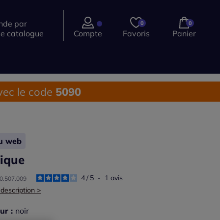
de par
0
0
ce catalogue
Compte
Favoris
Panier
ec le code
5090
lu web
ique
4
/
5
-
1
avis
30.507.009
 description >
ur :
noir