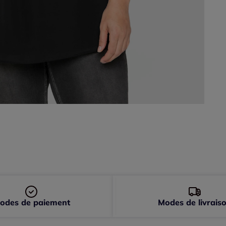
52 
54 
56 
58 
60 
odes de paiement
Modes de livrais