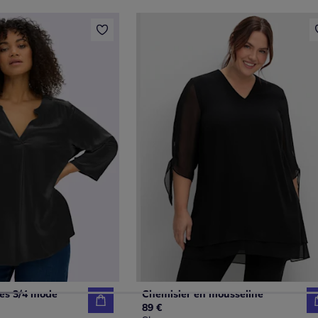
es 3/4 mode
Chemisier en mousseline
89 €