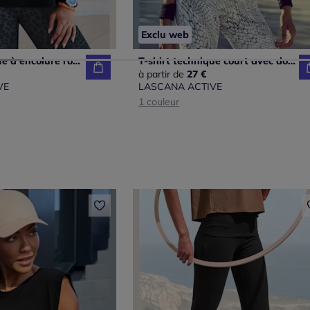
Exclu web
T-shirt technique à encolure ronde avec logo minimaliste
T-shirt technique court avec dos découpé en polyester
à partir de
27 €
VE
LASCANA ACTIVE
1 couleur