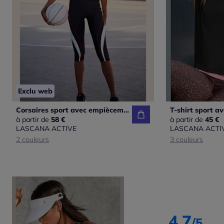
Exclu web
Corsaires sport avec empiècements contrastés et poche invisible
à partir de
58 €
à partir de
45 €
LASCANA ACTIVE
LASCANA ACTI
2 couleurs
3 couleurs
4.7
/5