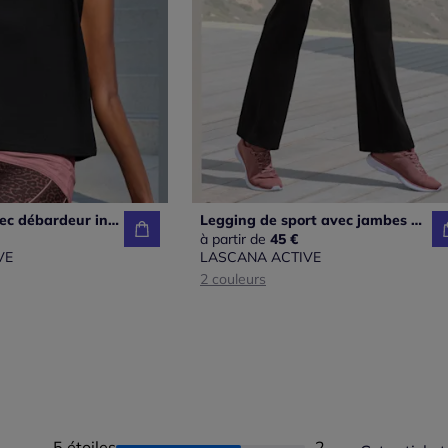
T-shirt sport avec débardeur intégré à encolure ronde et manches courtes
Legging de sport avec jambes évasées en qualité extensible confortable
à partir de
45 €
VE
LASCANA ACTIVE
2 couleurs
5 étoiles
Nombre d'avis :
2