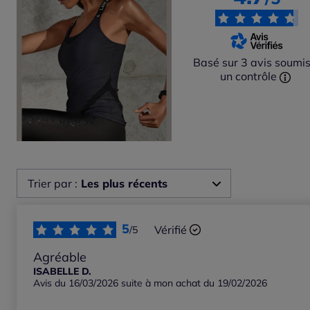
Basé sur 3 avis soumis
un contrôle
Trier par :
Les plus récents
Les plus récents
5
Vérifié
/5
Les plus anciens
Agréable
ISABELLE D.
Avis du 16/03/2026 suite à mon achat du 19/02/2026
Notes les plus élevées