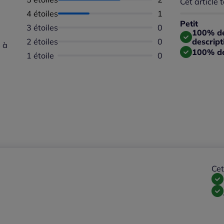
Cet article t
Répartition 
Taille
4 étoiles
Nombre d'avis :
1
Taille 
Petit
3 étoiles
Aucun avis dispon
0
Taille
100% des
2 étoiles
Aucun avis dispon
0
descript
 à
100% de
1 étoile
Aucun avis dispon
0
Cet