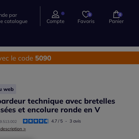
de par
0
0
ce catalogue
Compte
Favoris
Panier
ec le code
5090
lu web
ardeur technique avec bretelles
isées et encolure ronde en V
4.7
/
5
-
3
avis
09.513.002
 description >