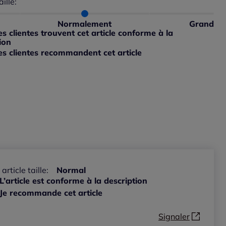
aille:
du taillant selon les avis clients
 normalement : 100%
petit : 0%
Normalement
Grand
ible
 grand : 0%
 clientes trouvent cet article conforme à la
ible
ion
s clientes recommandent cet article
ible
 article taille:
Normal
L’article est conforme à la description
Je recommande cet article
Signaler