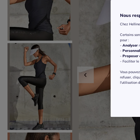
Nous resp
Chez Helline
Certains so
pour :
-
Analyser
n
-
Personnal
-
Proposer d
- Faciliter le
Vous pouvez 
refuser, cliq
l'utilisation