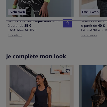
Exclu web
Exclu web
Haut court technique avec empiècements et dos nageur
à partir de
35 €
à partir de
40 €
LASCANA ACTIVE
LASCANA ACTI
1 couleur
2 couleurs
Je complète mon look