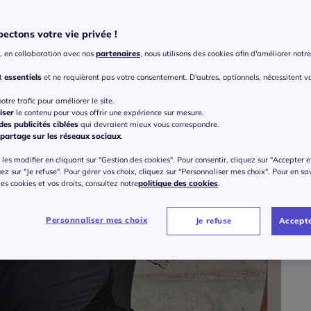
Coule
ectons votre vie privée !
, en collaboration avec nos
partenaires
, nous utilisons des cookies afin d'améliorer notre 
Taille
nt
essentiels
et ne requièrent pas votre consentement. D'autres, optionnels, nécessitent v
Veu
otre trafic pour améliorer le site.
iser
le contenu pour vous offrir une expérience sur mesure.
Gu
34/
es publicités ciblées
qui devraient mieux vous correspondre.
partage sur les réseaux sociaux
.
à part
les modifier en cliquant sur "Gestion des cookies". Pour consentir, cliquez sur "Accepter e
38/
uez sur "Je refuse". Pour gérer vos choix, cliquez sur "Personnaliser mes choix". Pour en sa
 des cookies et vos droits, consultez notre
politique des cookies
.
42/
Personnaliser mes choix
Je refuse
Accepte
46/
50/