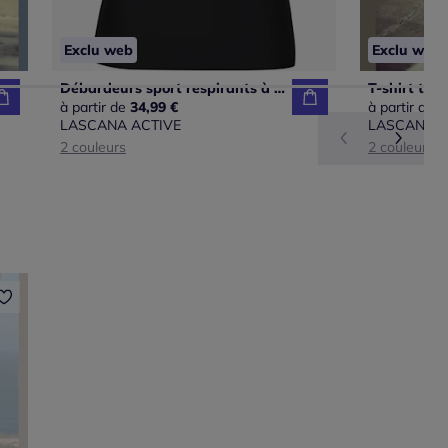
Exclu web
Exclu web
Débardeurs sport respirants à dos nageur et coutures distinctes
à partir de
34,99 €
à partir de
4
LASCANA ACTIVE
LASCANA A
2 couleurs
2 couleurs