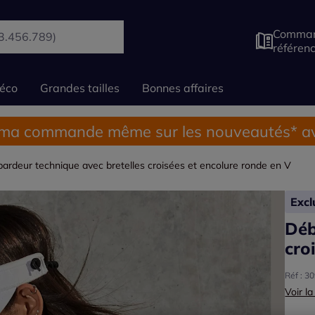
Comman
référen
éco
Grandes tailles
Bonnes affaires
 ma commande même sur les nouveautés* av
ardeur technique avec bretelles croisées et encolure ronde en V
Exc
Déb
cro
Réf : 3
Voir la