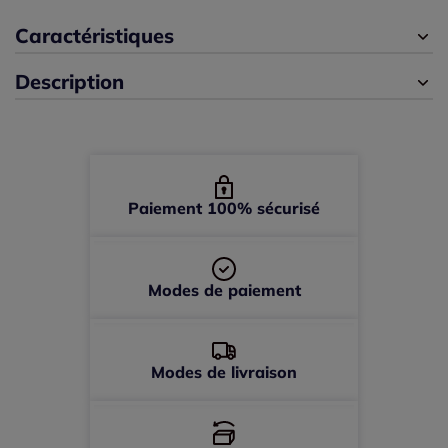
44 -
En stock
Caractéristiques
Description
46 -
En stock
48 -
En stock
50 -
En stock
Paiement 100% sécurisé
52 -
En stock
Modes de paiement
54 -
En stock
56 -
En stock
Modes de livraison