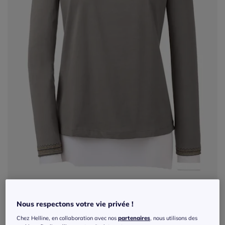
Nous respectons votre vie privée !
T-shirt brodé coton-modal col rond
Chez Helline, en collaboration avec nos
partenaires
, nous utilisons des