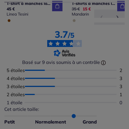
T-shirt à manches longues encolure U motifs paisley fleurs
T-shirts à manches longues avec encolure en V animalier
45 €
Ancien prix :
35 €
Nouveau prix :
15 €
Linea Tesini
Mandarin
3.7
/5
Basé sur 9 avis soumis à un contrôle
5 étoiles
Nomb
2
4 étoiles
Nomb
3
3 étoiles
Nomb
3
2 étoiles
Nomb
1
1 étoile
Aucu
0
Cet article taille:
Répartition du taillant selon les avis clients
Taille normalement : 50%
Taille petit : 0%
Petit
Normalement
Grand
Taille grand : 50%