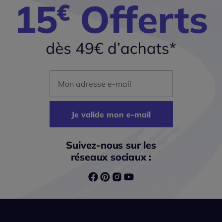
Mon adresse mail
Je valide mon e-mail
Suivez-nous sur les
réseaux sociaux :