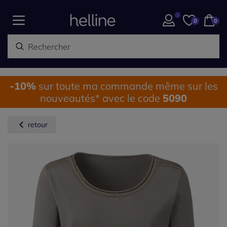
0
0
-10%
sur toute ma commande même sur les
nouveautés* avec le code
5090
retour