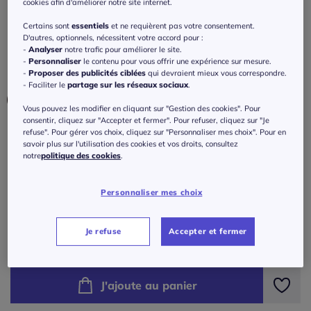
manches longues avec finition soignée
cookies afin d'améliorer notre site internet.
Certains sont
essentiels
et ne requièrent pas votre consentement.
3.7
/
5
-
9
avis
Réf : 699.484.069
D'autres, optionnels, nécessitent votre accord pour :
-
Analyser
notre trafic pour améliorer le site.
-
Personnaliser
le contenu pour vous offrir une expérience sur mesure.
Couleur :
taupe
-
Proposer des publicités ciblées
qui devraient mieux vous correspondre.
- Faciliter le
partage sur les réseaux sociaux
.
Choisir une couleur :
Vous pouvez les modifier en cliquant sur "Gestion des cookies". Pour
consentir, cliquez sur "Accepter et fermer". Pour refuser, cliquez sur "Je
refuse". Pour gérer vos choix, cliquez sur "Personnaliser mes choix". Pour en
savoir plus sur l'utilisation des cookies et vos droits, consultez
notre
politique des cookies
.
Taille :
Veuillez sélectionner une taille
Personnaliser mes choix
Guide des tailles
38 -
En stock
Je refuse
Accepter et fermer
35
€
40 -
En stock
J'ajoute au panier
42 -
En stock