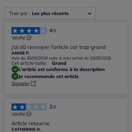
Trier par :
Les plus récents
Les plus récents
4
/5
Vérifié
Les plus anciens
j'ai dû renvoyer l'article car trop grand
ANNIE P.
Avis du 30/05/2026 suite à mon achat du 15/05/2026
Notes les plus élevées
Cet article taille:
Grand
L’article est conforme à la description
Notes les plus basses
Je recommande cet article
Signaler
2
/5
Vérifié
Article retourne
CATHERINE H.