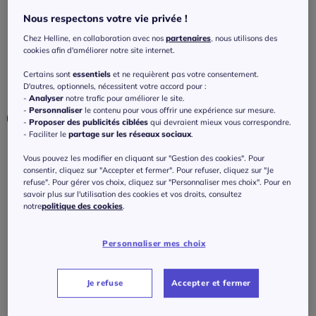
T-shirt en coton à encolure ronde et
Nous respectons votre vie privée !
manches courtes
Chez Helline, en collaboration avec nos
partenaires
, nous utilisons des
4.5
/
5
-
2
avis
Réf : 473.581.005
cookies afin d'améliorer notre site internet.
Certains sont
essentiels
et ne requièrent pas votre consentement.
D'autres, optionnels, nécessitent votre accord pour :
Couleur :
sable
-
Analyser
notre trafic pour améliorer le site.
-
Personnaliser
le contenu pour vous offrir une expérience sur mesure.
-
Proposer des publicités ciblées
qui devraient mieux vous correspondre.
- Faciliter le
partage sur les réseaux sociaux
.
Taille :
Vous pouvez les modifier en cliquant sur "Gestion des cookies". Pour
consentir, cliquez sur "Accepter et fermer". Pour refuser, cliquez sur "Je
Veuillez sélectionner une taille
refuse". Pour gérer vos choix, cliquez sur "Personnaliser mes choix". Pour en
savoir plus sur l'utilisation des cookies et vos droits, consultez
Guide des tailles
notre
politique des cookies
.
36 -
épuisé
30
€
Personnaliser mes choix
38 -
épuisé
J'ajoute au panier
Je refuse
Accepter et fermer
40 -
En stock