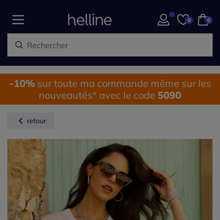
0
0
-10%
sur toute ma commande même sur les
nouveautés* avec le code
5090
retour