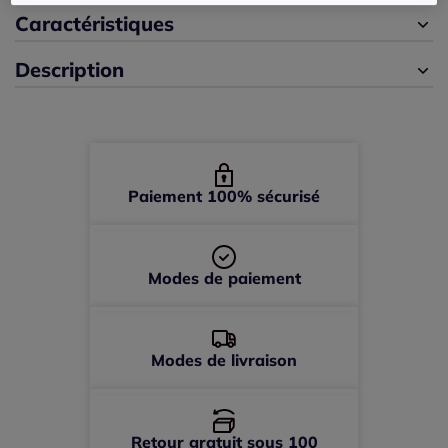
42 -
épuisé
Caractéristiques
Description
44 -
En stock
46 -
En stock
48 -
épuisé
Paiement 100% sécurisé
50 -
épuisé
Modes de paiement
52 -
épuisé
Modes de livraison
Retour gratuit sous 100