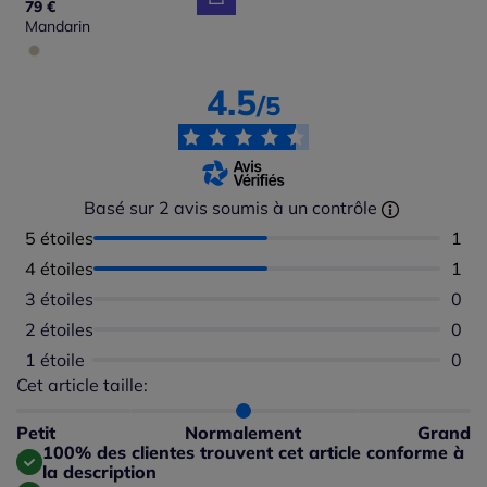
79 €
Mandarin
4.5
/5
Basé sur 2 avis soumis à un contrôle
5 étoiles
Nomb
1
4 étoiles
Nomb
1
3 étoiles
Aucu
0
2 étoiles
Aucu
0
1 étoile
Aucu
0
Cet article taille:
Répartition du taillant selon les avis clients
Taille normalement : 100%
Taille petit : 0%
Petit
Normalement
Grand
Taille grand : 0%
100% des clientes trouvent cet article conforme à
la description