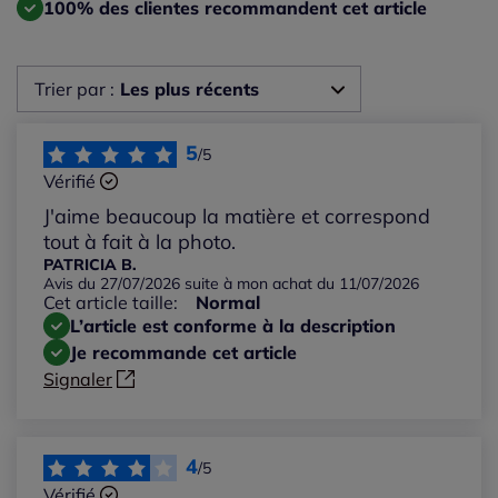
100% des clientes recommandent cet article
Trier par :
Les plus récents
Les plus récents
5
/5
Vérifié
Les plus anciens
J'aime beaucoup la matière et correspond
tout à fait à la photo.
Notes les plus élevées
PATRICIA B.
Avis du 27/07/2026 suite à mon achat du 11/07/2026
Cet article taille:
Normal
Notes les plus basses
L’article est conforme à la description
Je recommande cet article
Signaler
4
/5
Vérifié