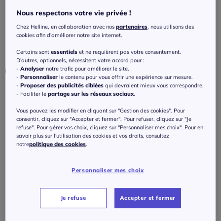
manches courtes
Nous respectons votre vie privée !
4.5
/
5
-
6
avis
Réf : 423.323.009
Chez Helline, en collaboration avec nos
partenaires
, nous utilisons des
cookies afin d'améliorer notre site internet.
Couleur :
noir
Certains sont
essentiels
et ne requièrent pas votre consentement.
D'autres, optionnels, nécessitent votre accord pour :
-
Analyser
notre trafic pour améliorer le site.
-
Personnaliser
le contenu pour vous offrir une expérience sur mesure.
-
Proposer des publicités ciblées
qui devraient mieux vous correspondre.
- Faciliter le
partage sur les réseaux sociaux
.
Taille :
Vous pouvez les modifier en cliquant sur "Gestion des cookies". Pour
Veuillez sélectionner une taille
consentir, cliquez sur "Accepter et fermer". Pour refuser, cliquez sur "Je
refuse". Pour gérer vos choix, cliquez sur "Personnaliser mes choix". Pour en
Guide des tailles
36 -
En stock
savoir plus sur l'utilisation des cookies et vos droits, consultez
notre
politique des cookies
.
40
€
38 -
En stock
Personnaliser mes choix
J'ajoute au panier
40 -
En stock
Je refuse
Accepter et fermer
42 -
En stock
Caractéristiques