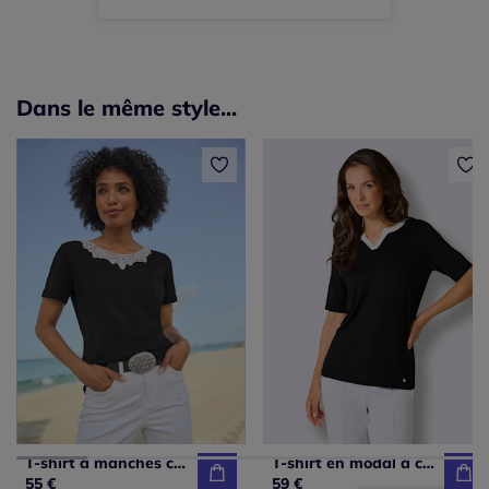
Dans le même style...
T-shirt à manches courtes avec dentelle crochetée au col
T-shirt en modal à col V et manches mi-longues
55 €
59 €