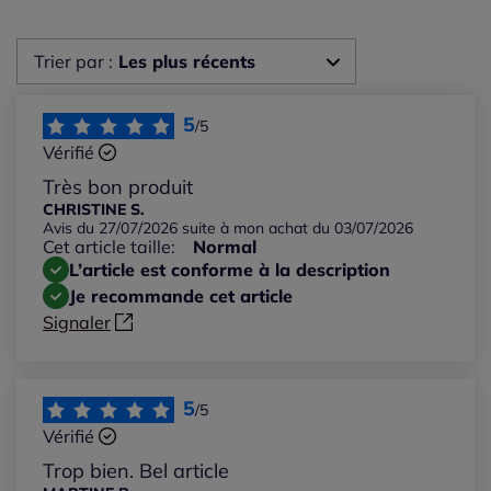
Trier par :
Les plus récents
Les plus récents
5
/5
Vérifié
Les plus anciens
Très bon produit
CHRISTINE S.
Avis du 27/07/2026 suite à mon achat du 03/07/2026
Notes les plus élevées
Cet article taille:
Normal
L’article est conforme à la description
Notes les plus basses
Je recommande cet article
Signaler
5
/5
Vérifié
Trop bien. Bel article