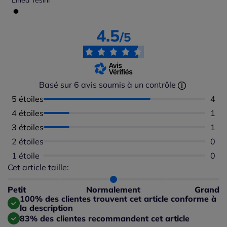
Linea Tesini
4.5
/5
Basé sur 6 avis soumis à un contrôle
5 étoiles
Nomb
4
4 étoiles
Nomb
1
3 étoiles
Nomb
1
2 étoiles
Aucu
0
1 étoile
Aucu
0
Cet article taille:
Répartition du taillant selon les avis clients
Taille normalement : 100%
Taille petit : 0%
Petit
Normalement
Grand
Taille grand : 0%
100% des clientes trouvent cet article conforme à
la description
83% des clientes recommandent cet article