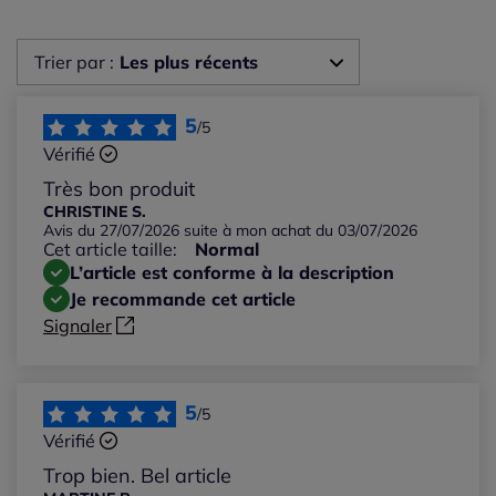
Trier par :
Les plus récents
Les plus récents
5
/5
Vérifié
Les plus anciens
Très bon produit
CHRISTINE S.
Avis du 27/07/2026 suite à mon achat du 03/07/2026
Notes les plus élevées
Cet article taille:
Normal
L’article est conforme à la description
Notes les plus basses
Je recommande cet article
Signaler
5
/5
Vérifié
Trop bien. Bel article