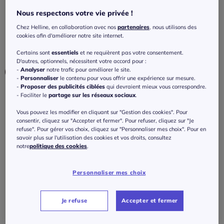
manches courtes
Nous respectons votre vie privée !
4.5
/
5
-
6
avis
Réf : 423.323.009
Chez Helline, en collaboration avec nos
partenaires
, nous utilisons des
cookies afin d'améliorer notre site internet.
Couleur :
noir
Certains sont
essentiels
et ne requièrent pas votre consentement.
D'autres, optionnels, nécessitent votre accord pour :
-
Analyser
notre trafic pour améliorer le site.
-
Personnaliser
le contenu pour vous offrir une expérience sur mesure.
-
Proposer des publicités ciblées
qui devraient mieux vous correspondre.
- Faciliter le
partage sur les réseaux sociaux
.
Taille :
Vous pouvez les modifier en cliquant sur "Gestion des cookies". Pour
Veuillez sélectionner une taille
consentir, cliquez sur "Accepter et fermer". Pour refuser, cliquez sur "Je
refuse". Pour gérer vos choix, cliquez sur "Personnaliser mes choix". Pour en
Guide des tailles
36 -
En stock
savoir plus sur l'utilisation des cookies et vos droits, consultez
notre
politique des cookies
.
40
€
38 -
En stock
Personnaliser mes choix
J'ajoute au panier
40 -
En stock
Je refuse
Accepter et fermer
42 -
En stock
Caractéristiques