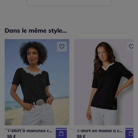
Dans le même style...
T-shirt à manches courtes avec dentelle crochetée au col
T-shirt en modal à col V et manches mi-longues
55 €
59 €