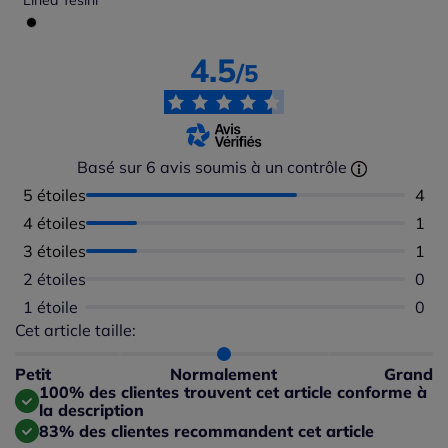
Linea Tesini
4.5
/5
Basé sur 6 avis soumis à un contrôle
5 étoiles
Nomb
4
4 étoiles
Nomb
1
3 étoiles
Nomb
1
2 étoiles
Aucu
0
1 étoile
Aucu
0
Cet article taille:
Répartition du taillant selon les avis clients
Taille normalement : 100%
Taille petit : 0%
Petit
Normalement
Grand
Taille grand : 0%
100% des clientes trouvent cet article conforme à
la description
83% des clientes recommandent cet article