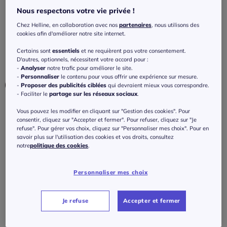
Sweatshirts longs à capuche à rayures
Nous respectons votre vie privée !
marinières modernes
Chez Helline, en collaboration avec nos
partenaires
, nous utilisons des
5
/
5
-
2
avis
cookies afin d'améliorer notre site internet.
Réf : 590.326.007
Certains sont
essentiels
et ne requièrent pas votre consentement.
D'autres, optionnels, nécessitent votre accord pour :
Couleur :
marine-écru à rayures
-
Analyser
notre trafic pour améliorer le site.
-
Personnaliser
le contenu pour vous offrir une expérience sur mesure.
Choisir une couleur :
-
Proposer des publicités ciblées
qui devraient mieux vous correspondre.
- Faciliter le
partage sur les réseaux sociaux
.
Vous pouvez les modifier en cliquant sur "Gestion des cookies". Pour
consentir, cliquez sur "Accepter et fermer". Pour refuser, cliquez sur "Je
Taille :
refuse". Pour gérer vos choix, cliquez sur "Personnaliser mes choix". Pour en
savoir plus sur l'utilisation des cookies et vos droits, consultez
Veuillez sélectionner une taille
notre
politique des cookies
.
Guide des tailles
34/36 -
En stock
Personnaliser mes choix
50
€
à partir de
38/40 -
En stock
Je refuse
Accepter et fermer
J'ajoute au panier
42/44 -
En stock