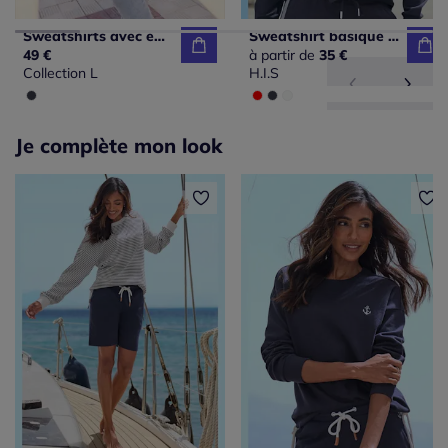
Sweatshirts avec empiècement synthétique et glissières argentées
Sweatshirt basique à encolure ronde avec logo imprimé et manches longues
49 €
à partir de
35 €
Collection L
H.I.S
Je complète mon look