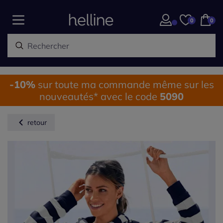
0
0
-10%
sur toute ma commande même sur les
nouveautés* avec le code
5090
retour