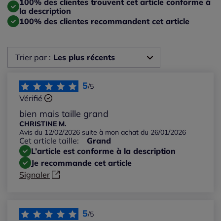
100% des clientes trouvent cet article conforme à
la description
100% des clientes recommandent cet article
Trier par :
Les plus récents
Les plus récents
5
/5
Vérifié
Les plus anciens
bien mais taille grand
CHRISTINE M.
Avis du 12/02/2026 suite à mon achat du 26/01/2026
Notes les plus élevées
Cet article taille:
Grand
L’article est conforme à la description
Notes les plus basses
Je recommande cet article
Signaler
5
/5