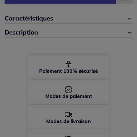
46/48 -
En stock
Caractéristiques
Description
50/52 -
En stock
Paiement 100% sécurisé
Modes de paiement
Modes de livraison