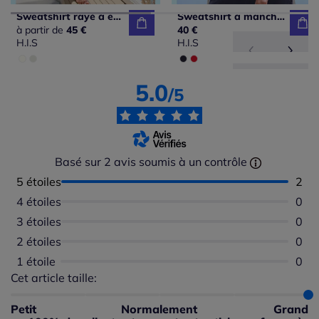
Sweatshirt rayé à encolure ronde et manches longues avec broderie
Sweatshirt à manches longues avec broderie ancre et cordon à l'ourlet
à partir de
45 €
40 €
H.I.S
H.I.S
5.0
/5
Basé sur 2 avis soumis à un contrôle
5 étoiles
Nomb
2
4 étoiles
Aucu
0
3 étoiles
Aucu
0
2 étoiles
Aucu
0
1 étoile
Aucu
0
Cet article taille:
Répartition du taillant selon les avis clients
Taille normalement : 0%
Taille petit : 0%
Petit
Normalement
Grand
Taille grand : 100%