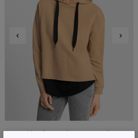
Sweatshirts à capuche avec mancherons