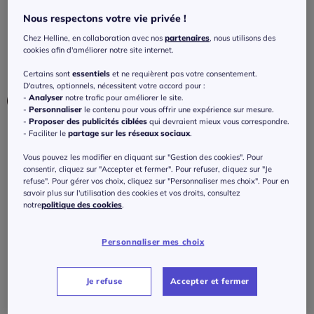
et fentes latérales
Nous respectons votre vie privée !
4.8
/
5
-
18
avis
Réf : 490.876.013
Chez Helline, en collaboration avec nos
partenaires
, nous utilisons des
cookies afin d'améliorer notre site internet.
Couleur :
couleur chamois
Certains sont
essentiels
et ne requièrent pas votre consentement.
D'autres, optionnels, nécessitent votre accord pour :
-
Analyser
notre trafic pour améliorer le site.
-
Personnaliser
le contenu pour vous offrir une expérience sur mesure.
-
Proposer des publicités ciblées
qui devraient mieux vous correspondre.
- Faciliter le
partage sur les réseaux sociaux
.
Taille :
Vous pouvez les modifier en cliquant sur "Gestion des cookies". Pour
Veuillez sélectionner une taille
consentir, cliquez sur "Accepter et fermer". Pour refuser, cliquez sur "Je
refuse". Pour gérer vos choix, cliquez sur "Personnaliser mes choix". Pour en
Guide des tailles
36 -
épuisé
savoir plus sur l'utilisation des cookies et vos droits, consultez
notre
politique des cookies
.
69
€
38 -
En stock
Personnaliser mes choix
J'ajoute au panier
40 -
épuisé
Je refuse
Accepter et fermer
42 -
épuisé
Caractéristiques