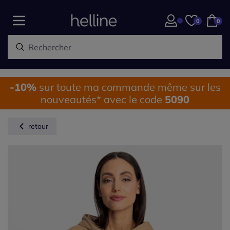
0
0
-10%
sur toute ma commande même sur les
nouveautés* avec le code
5090
retour