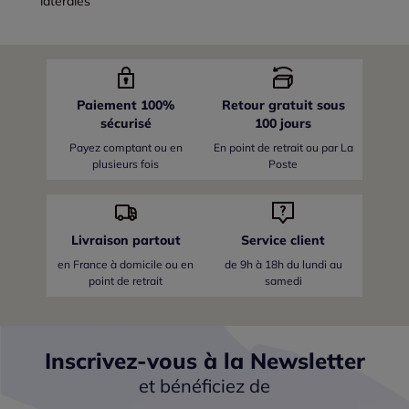
latérales
Paiement 100%
Retour gratuit sous
sécurisé
100 jours
Payez comptant ou en
En point de retrait ou par La
plusieurs fois
Poste
Livraison partout
Service client
en France
à domicile ou en
de 9h à 18h du lundi au
point de retrait
samedi
Inscrivez-vous à la Newsletter
et bénéficiez de