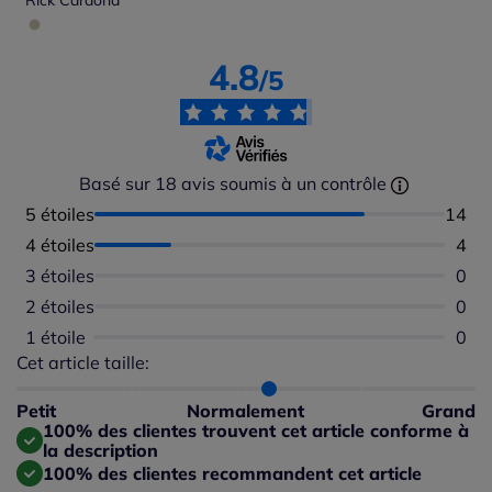
Rick Cardona
4.8
/5
Basé sur 18 avis soumis à un contrôle
5 étoiles
Nombr
14
4 étoiles
Nomb
4
3 étoiles
Aucu
0
2 étoiles
Aucu
0
1 étoile
Aucu
0
Cet article taille:
Répartition du taillant selon les avis clients
Taille normalement : 86%
Taille petit : 0%
Petit
Normalement
Grand
Taille grand : 14%
100% des clientes trouvent cet article conforme à
la description
100% des clientes recommandent cet article