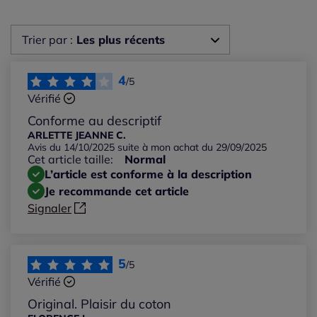
Trier par :
Les plus récents
Les plus récents
4
/5
Vérifié
Les plus anciens
Conforme au descriptif
ARLETTE JEANNE C.
Avis du 14/10/2025 suite à mon achat du 29/09/2025
Notes les plus élevées
Cet article taille:
Normal
L’article est conforme à la description
Notes les plus basses
Je recommande cet article
Signaler
5
/5
Vérifié
Original. Plaisir du coton