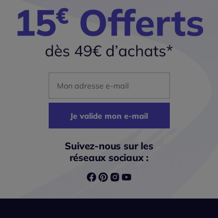
Mon adresse mail
Je valide mon e-mail
Suivez-nous sur les
réseaux sociaux :