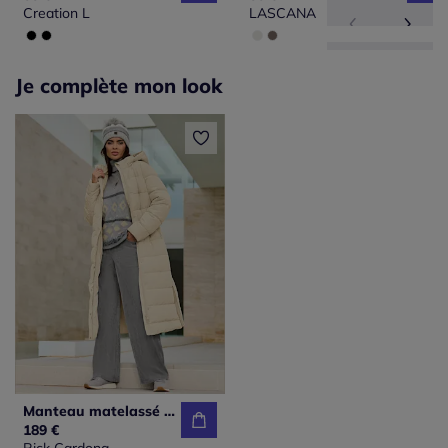
Creation L
LASCANA
Je complète mon look
Manteau matelassé avec capuche amovible et poches zippées
189 €