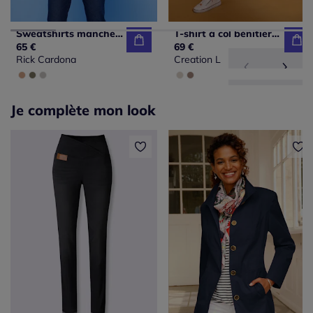
Sweatshirts mancherons avec col montant et détails fantaisie
T-shirt à col bénitier avec mancherons et motifs brillants
65 €
69 €
Rick Cardona
Creation L
Je complète mon look