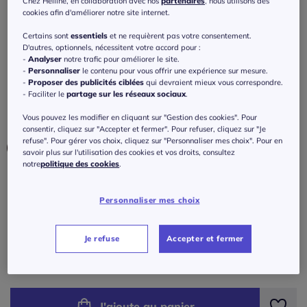
Chez Helline, en collaboration avec nos
partenaires
, nous utilisons des
avec boutons décoratifs
cookies afin d'améliorer notre site internet.
4
/
5
-
1
avis
Réf : 465.244.045
Certains sont
essentiels
et ne requièrent pas votre consentement.
D'autres, optionnels, nécessitent votre accord pour :
-
Analyser
notre trafic pour améliorer le site.
-
Personnaliser
le contenu pour vous offrir une expérience sur mesure.
Couleur :
marron rouge
-
Proposer des publicités ciblées
qui devraient mieux vous correspondre.
Choisir une couleur :
- Faciliter le
partage sur les réseaux sociaux
.
Vous pouvez les modifier en cliquant sur "Gestion des cookies". Pour
consentir, cliquez sur "Accepter et fermer". Pour refuser, cliquez sur "Je
refuse". Pour gérer vos choix, cliquez sur "Personnaliser mes choix". Pour en
savoir plus sur l'utilisation des cookies et vos droits, consultez
notre
politique des cookies
.
Taille :
Personnaliser mes choix
Veuillez sélectionner une taille
Guide des tailles
38 -
En stock
Je refuse
Accepter et fermer
35
€
40 -
En stock
J'ajoute au panier