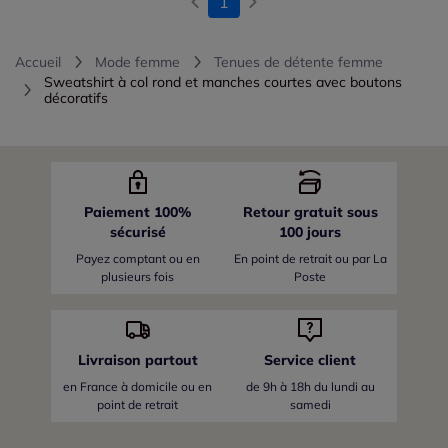
1
Accueil
Mode femme
Tenues de détente femme
Sweatshirt à col rond et manches courtes avec boutons
décoratifs
Paiement 100%
Retour gratuit sous
sécurisé
100 jours
Payez comptant ou en
En point de retrait ou par La
plusieurs fois
Poste
Livraison partout
Service client
en France
à domicile ou en
de 9h à 18h du lundi au
point de retrait
samedi