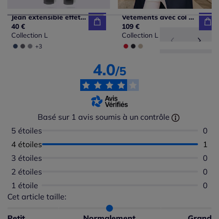
Jean extensible effet ventre plat ceinture haute confortablement ajusté
Vêtements avec col à revers et poches pratiques
40 €
109 €
Collection L
Collection L
+3
4.0
/5
Basé sur 1 avis soumis à un contrôle
5 étoiles
Aucu
0
4 étoiles
Nomb
1
3 étoiles
Aucu
0
2 étoiles
Aucu
0
1 étoile
Aucu
0
Cet article taille:
Répartition du taillant selon les avis clients
Taille normalement : 100%
Taille petit : 0%
Petit
Normalement
Grand