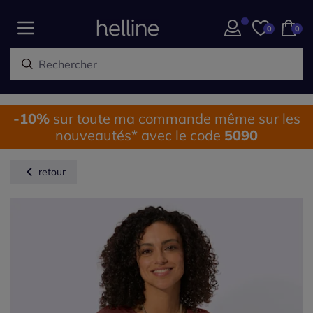
0
0
-10%
sur toute ma commande même sur les
nouveautés* avec le code
5090
retour