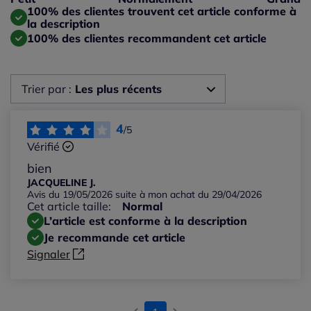
Taille grand : 0%
100% des clientes trouvent cet article conforme à
la description
100% des clientes recommandent cet article
Trier par :
Les plus récents
Les plus récents
4
/5
Vérifié
Les plus anciens
bien
JACQUELINE J.
Avis du 19/05/2026 suite à mon achat du 29/04/2026
Notes les plus élevées
Cet article taille:
Normal
L’article est conforme à la description
Notes les plus basses
Je recommande cet article
Signaler