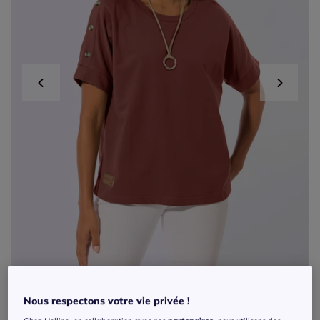
Nous respectons votre vie privée !
Sweatshirt à col rond et manches courtes