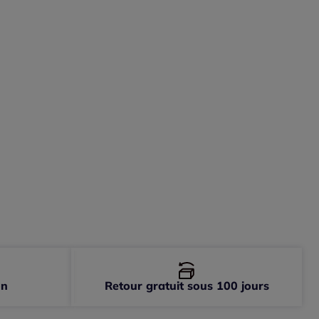
-
épuisé
-
épuisé
on
Retour gratuit sous 100 jours