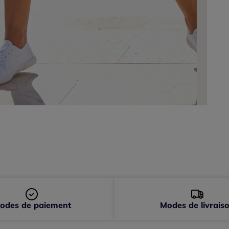
46 
48 
odes de paiement
Modes de livrais