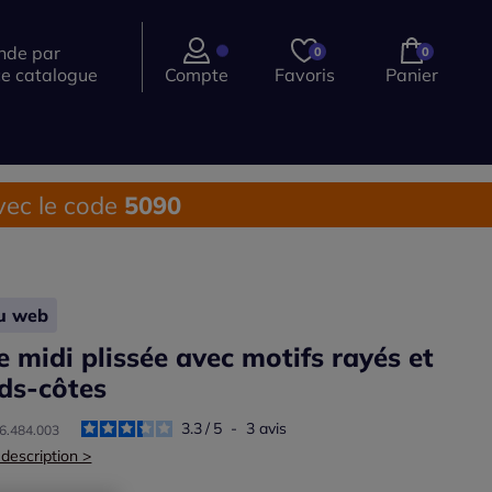
de par
0
0
ce catalogue
Compte
Favoris
Panier
ec le code
5090
lu web
e midi plissée avec motifs rayés et
ds-côtes
3.3
/
5
-
3
avis
96.484.003
 description >