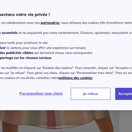
Coule
ectons votre vie privée !
, en collaboration avec nos
partenaires
, nous utilisons des cookies afin d'améliorer notre 
Taille
nt
essentiels
et ne requièrent pas votre consentement. D'autres, optionnels, nécessitent v
Veu
otre trafic pour améliorer le site.
iser
le contenu pour vous offrir une expérience sur mesure.
Gu
36 
es publicités ciblées
qui devraient mieux vous correspondre.
partage sur les réseaux sociaux
.
60
les modifier en cliquant sur "Gestion des cookies". Pour consentir, cliquez sur "Accepter e
38 
uez sur "Je refuse". Pour gérer vos choix, cliquez sur "Personnaliser mes choix". Pour en sa
 des cookies et vos droits, consultez notre
politique des cookies
.
40 
Personnaliser mes choix
Je refuse
Accepte
42 
44 