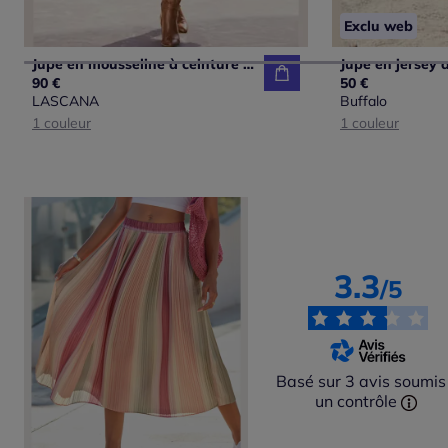
Exclu web
Jupe en mousseline à ceinture élastique avec doublure intérieure et imprimé géométrique
90 €
50 €
LASCANA
Buffalo
1 couleur
1 couleur
3.3
/5
Basé sur 3 avis soumis
un contrôle