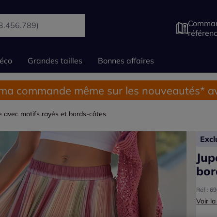
Comman
référen
éco
Grandes tailles
Bonnes affaires
 ma commande même sur les nouveautés* av
ée avec motifs rayés et bords-côtes
Exc
Jup
bor
Réf : 6
Voir la