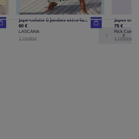
Jupe-culotte à jambes extra-larges avec imprimé fluide
60 €
75 €
LASCANA
Rick Cardon
1 couleur
1 couleur
ible
ible