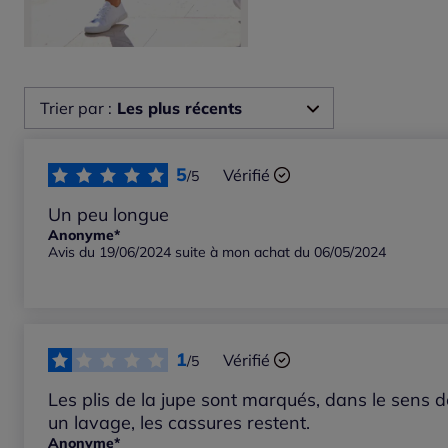
Trier par :
Les plus récents
Les plus récents
5
Vérifié
/5
Les plus anciens
Un peu longue
Anonyme*
Avis du 19/06/2024 suite à mon achat du 06/05/2024
Notes les plus élevées
Notes les plus basses
1
Vérifié
/5
Les plis de la jupe sont marqués, dans le sens 
un lavage, les cassures restent.
Anonyme*