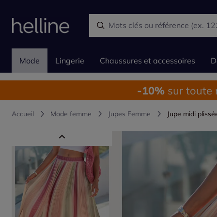
Mode
Lingerie
Chaussures et accessoires
D
-10%
sur toute
Accueil
Mode femme
Jupes Femme
Jupe midi pliss