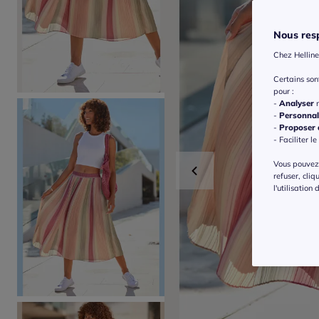
Nous resp
Chez Helline
Certains so
pour :
-
Analyser
n
-
Personnal
-
Proposer d
- Faciliter le
Vous pouvez 
refuser, cliq
l'utilisation