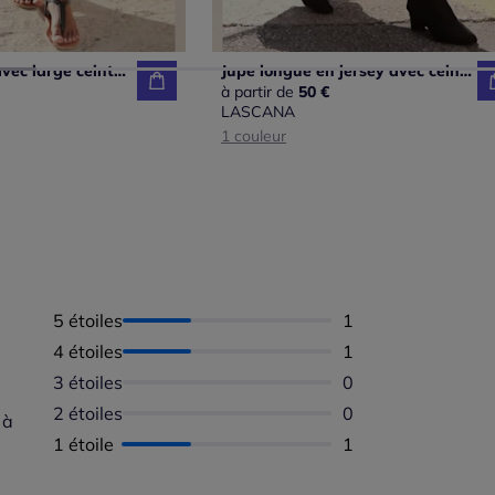
Jupe en jersey avec large ceinture et imprimé unique
Jupe longue en jersey avec ceinture smockée et imprimé floral
à partir de
50 €
LASCANA
1 couleur
5 étoiles
Nombre d'avis :
1
4 étoiles
Nombre d'avis :
1
3 étoiles
Aucun avis dispon
0
2 étoiles
Aucun avis dispon
0
 à
1 étoile
Nombre d'avis :
1