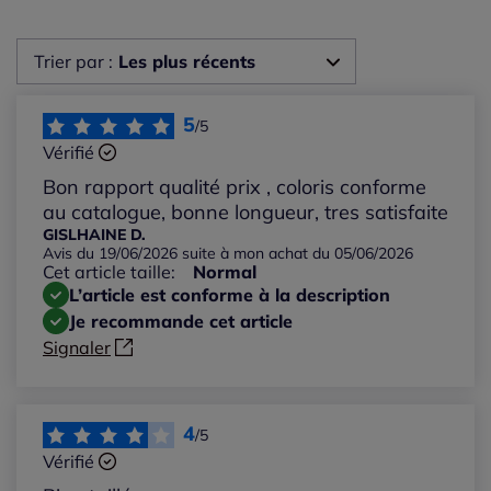
Trier par :
Les plus récents
Les plus récents
5
/5
Vérifié
Les plus anciens
Bon rapport qualité prix , coloris conforme
au catalogue, bonne longueur, tres satisfaite
Notes les plus élevées
GISLHAINE D.
Avis du 19/06/2026 suite à mon achat du 05/06/2026
Cet article taille:
Normal
Notes les plus basses
L’article est conforme à la description
Je recommande cet article
Signaler
4
/5
Vérifié