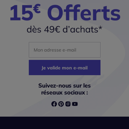
Mon adresse mail
Je valide mon e-mail
Suivez-nous sur les
réseaux sociaux :