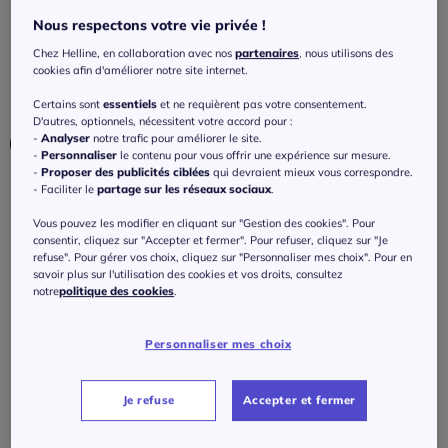
à franges
Nous respectons votre vie privée !
4.5
/
5
-
2
avis
Réf : 473.050.014
Chez Helline, en collaboration avec nos
partenaires
, nous utilisons des
cookies afin d'améliorer notre site internet.
Couleur :
bleu blanchi
Certains sont
essentiels
et ne requièrent pas votre consentement.
D'autres, optionnels, nécessitent votre accord pour :
-
Analyser
notre trafic pour améliorer le site.
-
Personnaliser
le contenu pour vous offrir une expérience sur mesure.
-
Proposer des publicités ciblées
qui devraient mieux vous correspondre.
- Faciliter le
partage sur les réseaux sociaux
.
Taille :
Vous pouvez les modifier en cliquant sur "Gestion des cookies". Pour
Veuillez sélectionner une taille
consentir, cliquez sur "Accepter et fermer". Pour refuser, cliquez sur "Je
refuse". Pour gérer vos choix, cliquez sur "Personnaliser mes choix". Pour en
Guide des tailles
36 -
Disponible dans 3 semaines
savoir plus sur l'utilisation des cookies et vos droits, consultez
notre
politique des cookies
.
40
€
38 -
En stock
Personnaliser mes choix
J'ajoute au panier
40 -
En stock
Je refuse
Accepter et fermer
42 -
En stock
Caractéristiques