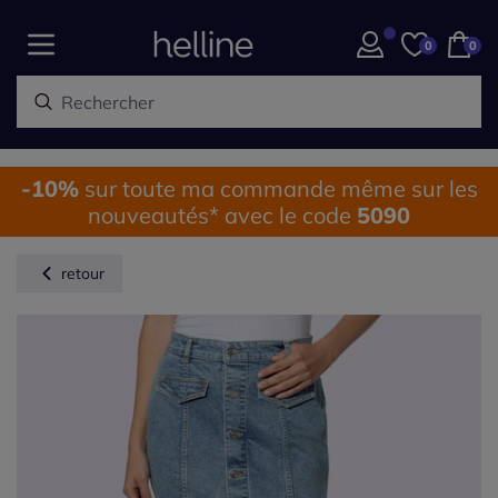
0
0
-10%
sur toute ma commande même sur les
nouveautés* avec le code
5090
retour