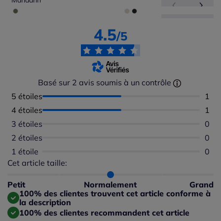
Mandarin
4.5
/5
Basé sur 2 avis soumis à un contrôle
5 étoiles
Nomb
1
4 étoiles
Nomb
1
3 étoiles
Aucu
0
2 étoiles
Aucu
0
1 étoile
Aucu
0
Cet article taille:
Répartition du taillant selon les avis clients
Taille normalement : 100%
Taille petit : 0%
Petit
Normalement
Grand
Taille grand : 0%
100% des clientes trouvent cet article conforme à
la description
100% des clientes recommandent cet article