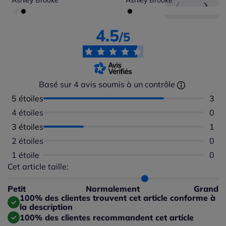
Ashley Brooke
Ashley Brooke
4.5
/5
Basé sur 4 avis soumis à un contrôle
5 étoiles
Nomb
3
4 étoiles
Aucu
0
3 étoiles
Nomb
1
2 étoiles
Aucu
0
1 étoile
Aucu
0
Cet article taille:
Répartition du taillant selon les avis clients
Taille normalement : 75%
Taille petit : 0%
Petit
Normalement
Grand
Taille grand : 25%
100% des clientes trouvent cet article conforme à
la description
100% des clientes recommandent cet article