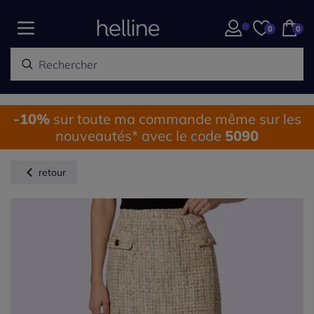
0
0
-10%
sur toute ma commande même sur les
nouveautés* avec le code
5090
retour