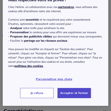
Nous respectons votre vie privée !
poches décoratives
Chez Helline, en collaboration avec nos
partenaires
, nous utilisons des
4.5
/
5
-
4
avis
Réf : 313.881.010
cookies afin d'améliorer notre site internet.
Certains sont
essentiels
et ne requièrent pas votre consentement.
D'autres, optionnels, nécessitent votre accord pour :
Couleur :
couleur ivoire-sable à motifs
-
Analyser
notre trafic pour améliorer le site.
-
Personnaliser
le contenu pour vous offrir une expérience sur mesure.
-
Proposer des publicités ciblées
qui devraient mieux vous correspondre.
- Faciliter le
partage sur les réseaux sociaux
.
Taille :
Vous pouvez les modifier en cliquant sur "Gestion des cookies". Pour
consentir, cliquez sur "Accepter et fermer". Pour refuser, cliquez sur "Je
Veuillez sélectionner une taille
refuse". Pour gérer vos choix, cliquez sur "Personnaliser mes choix". Pour en
savoir plus sur l'utilisation des cookies et vos droits, consultez
notre
politique des cookies
.
Guide des tailles
36 -
En stock
89
€
Personnaliser mes choix
38 -
En stock
J'ajoute au panier
Je refuse
Accepter et fermer
40 -
En stock
42 -
En stock
Caractéristiques