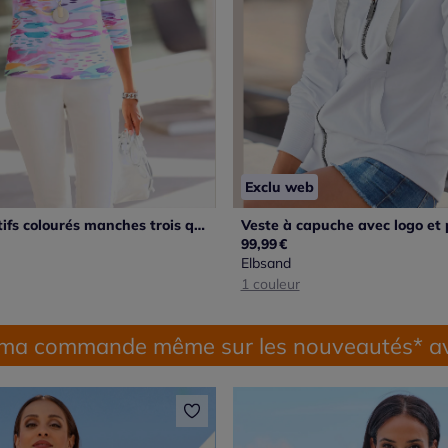
Exclu web
T-shirt à motifs colourés manches trois quarts encolure ronde
99,99
€
Elbsand
1 couleur
 ma commande même sur les nouveautés* av