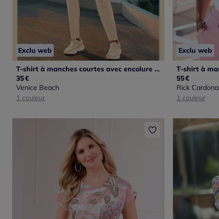
Exclu web
Exclu web
T-shirt à manches courtes avec encolure ronde et inscription imprimée
35
€
55
€
Venice Beach
Rick Cardona
1 couleur
1 couleur