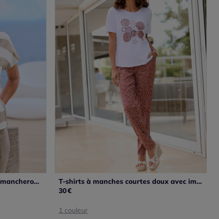
T-shirt sportif à col rond avec mancherons et rayures brillantes
T-shirts à manches courtes doux avec imprimé géométrique moderne
30
€
1 couleur