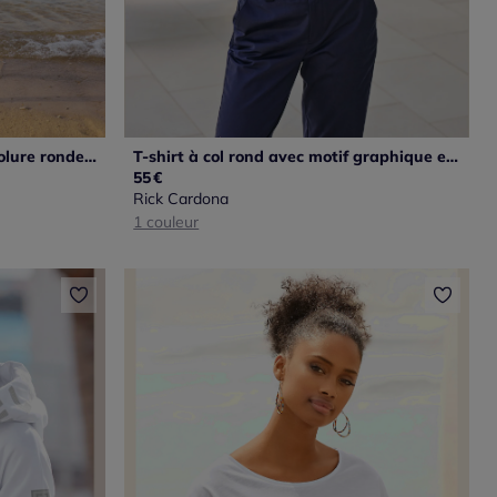
Sweatshirt décontracté à encolure ronde et manches longues avec motifs floraux
T-shirt à col rond avec motif graphique et pierres brillantes
55
€
Rick Cardona
1 couleur