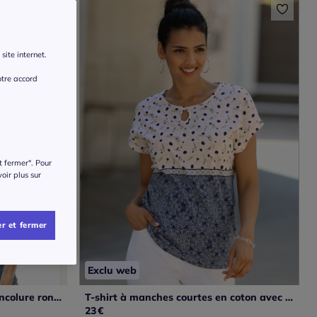
site internet.
otre accord
t fermer". Pour
voir plus sur
r et fermer
Exclu web
T-shirt à manches courtes à encolure ronde avec imprimé mandala
T-shirt à manches courtes en coton avec motifs imprimés variés
23
€