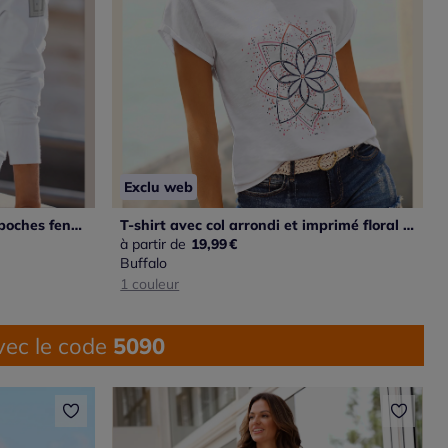
Exclu web
Veste à capuche avec logo et poches fendues
T-shirt avec col arrondi et imprimé floral détaillé
à partir de
19,99
€
Buffalo
1 couleur
ec le code
5090