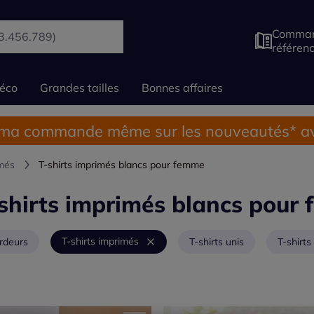
Comman
référen
éco
Grandes tailles
Bonnes affaires
 ma commande même sur les nouveautés* av
imés
T-shirts imprimés blancs pour femme
shirts imprimés blancs pour
T-shirts imprimés
rdeurs
T-shirts unis
T-shirt