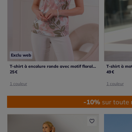
Exclu web
T-shirt à encolure ronde avec motif floral et mancherons
25
€
49
€
1 couleur
1 couleur
-10%
sur toute