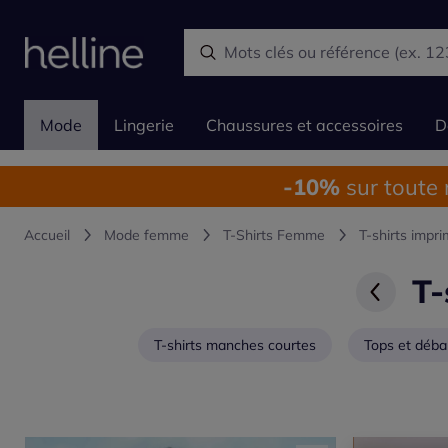
Mode
Lingerie
Chaussures et accessoires
D
-10%
sur toute
Accueil
Mode femme
T-Shirts Femme
T-shirts impr
T-
T-shirts manches courtes
Tops et déba