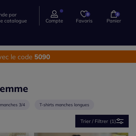
de par
0
0
ce catalogue
Compte
Favoris
Panier
ec le code
5090
 femme
s manches 3/4
T-shirts manches longues
Trier / Filtrer
(1)