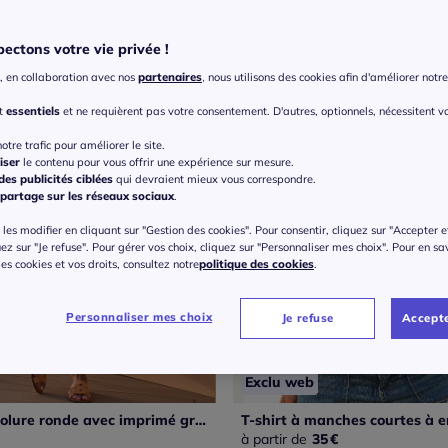
ectons votre vie privée !
, en collaboration avec nos
partenaires
, nous utilisons des cookies afin d'améliorer notre 
nt
essentiels
et ne requièrent pas votre consentement. D'autres, optionnels, nécessitent v
otre trafic pour améliorer le site.
iser
le contenu pour vous offrir une expérience sur mesure.
es publicités ciblées
qui devraient mieux vous correspondre.
partage sur les réseaux sociaux
.
les modifier en cliquant sur "Gestion des cookies". Pour consentir, cliquez sur "Accepter e
uez sur "Je refuse". Pour gérer vos choix, cliquez sur "Personnaliser mes choix". Pour en sa
 des cookies et vos droits, consultez notre
politique des cookies
.
Personnaliser mes choix
Je refuse
Accepte
Exclu web
T-shirt à encolure ronde avec imprimé graphique devant et manches courtes
à partir de
35
€