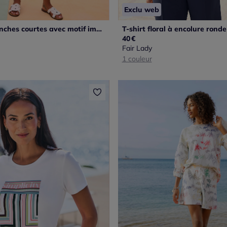
Exclu web
T-shirt à manches courtes avec motif imprimé et paillettes
40
€
Fair Lady
1 couleur