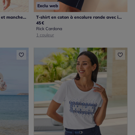
Exclu web
T-shirt floral à encolure ronde et manches 3/4 en viscose
T-shirt en coton à encolure ronde avec imprimé et manches courtes
45
€
Rick Cardona
1 couleur