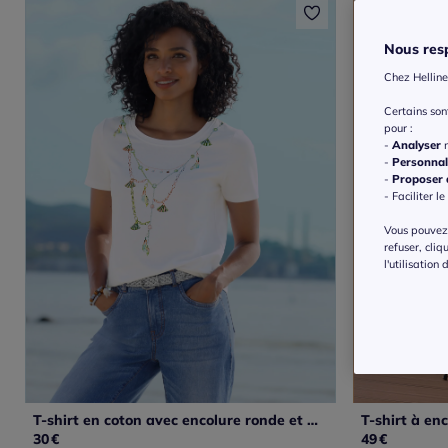
Nous resp
Chez Helline
Certains so
pour :
-
Analyser
n
-
Personnal
-
Proposer d
- Faciliter le
Vous pouvez 
refuser, cliq
l'utilisation
T-shirt en coton avec encolure ronde et motifs floraux
30
€
49
€