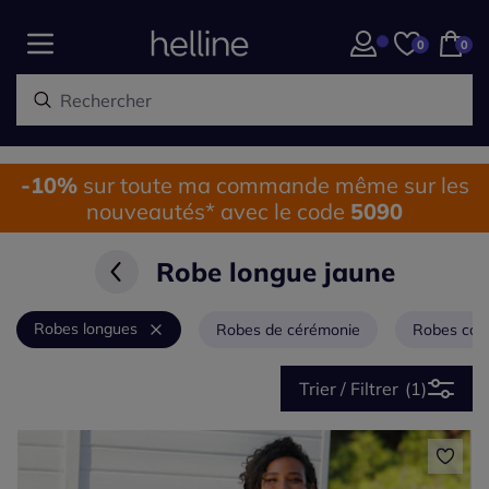
0
0
-10%
sur toute ma commande même sur les
nouveautés* avec le code
5090
Robe longue jaune
Robes longues
Robes de cérémonie
Robes cou
Trier / Filtrer
(1)