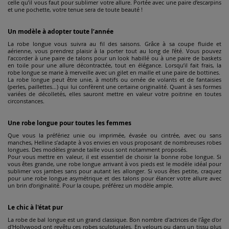
celle qu’il vous faut pour sublimer votre allure. Portée avec une paire d’escarpins
et une pochette, votre tenue sera de toute beauté !
Un modèle à adopter toute l’année
La robe longue vous suivra au fil des saisons. Grâce à sa coupe fluide et
aérienne, vous prendrez plaisir à la porter tout au long de l’été. Vous pouvez
l’accorder à une paire de talons pour un look habillé ou à une paire de baskets
en toile pour une allure décontractée, tout en élégance. Lorsqu’il fait frais, la
robe longue se marie à merveille avec un gilet en maille et une paire de bottines.
La robe longue peut être unie, à motifs ou ornée de volants et de fantaisies
(perles, paillettes…) qui lui confèrent une certaine originalité. Quant à ses formes
variées de décolletés, elles sauront mettre en valeur votre poitrine en toutes
circonstances.
Une robe longue pour toutes les femmes
Que vous la préfériez unie ou imprimée, évasée ou cintrée, avec ou sans
manches, Helline s’adapte à vos envies en vous proposant de nombreuses robes
longues. Des modèles grande taille vous sont notamment proposés.
Pour vous mettre en valeur, il est essentiel de choisir la bonne robe longue. Si
vous êtes grande, une robe longue arrivant à vos pieds est le modèle idéal pour
sublimer vos jambes sans pour autant les allonger. Si vous êtes petite, craquez
pour une robe longue asymétrique et des talons pour élancer votre allure avec
un brin d’originalité. Pour la coupe, préférez un modèle ample.
Le chic à l'état pur
La robe de bal longue est un grand classique. Bon nombre d'actrices de l'âge d'or
d'Hollywood ont revêtu ces robes sculpturales. En velours ou dans un tissu plus