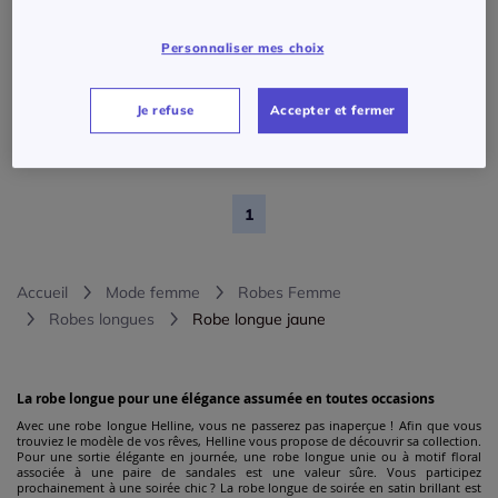
Personnaliser mes choix
Robe en jersey sans manches à motif floral et bordure élégante
79
€
Je refuse
Accepter et fermer
Linea Tesini
1
Accueil
Mode femme
Robes Femme
Robes longues
Robe longue jaune
La robe longue pour une élégance assumée en toutes occasions
Avec une robe longue Helline, vous ne passerez pas inaperçue ! Afin que vous
trouviez le modèle de vos rêves, Helline vous propose de découvrir sa collection.
Pour une sortie élégante en journée, une robe longue unie ou à motif floral
associée à une paire de sandales est une valeur sûre. Vous participez
prochainement à une soirée chic ? La robe longue de soirée en satin brillant est