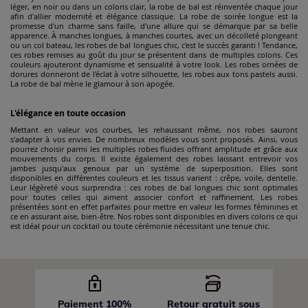
léger, en noir ou dans un coloris clair, la robe de bal est réinventée chaque jour
afin d'allier modernité et élégance classique. La robe de soirée longue est la
promesse d'un charme sans faille, d'une allure qui se démarque par sa belle
apparence. À manches longues, à manches courtes, avec un décolleté plongeant
ou un col bateau, les robes de bal longues chic, c'est le succès garanti ! Tendance,
ces robes remises au goût du jour se présentent dans de multiples coloris. Ces
couleurs ajouteront dynamisme et sensualité à votre look. Les robes ornées de
dorures donneront de l'éclat à votre silhouette, les robes aux tons pastels aussi.
La robe de bal mène le glamour à son apogée.
L'élégance en toute occasion
Mettant en valeur vos courbes, les rehaussant même, nos robes sauront
s'adapter à vos envies. De nombreux modèles vous sont proposés. Ainsi, vous
pourrez choisir parmi les multiples robes fluides offrant amplitude et grâce aux
mouvements du corps. Il existe également des robes laissant entrevoir vos
jambes jusqu'aux genoux par un système de superposition. Elles sont
disponibles en différentes couleurs et les tissus varient : crêpe, voile, dentelle.
Leur légèreté vous surprendra : ces robes de bal longues chic sont optimales
pour toutes celles qui aiment associer confort et raffinement. Les robes
présentées sont en effet parfaites pour mettre en valeur les formes féminines et
ce en assurant aise, bien-être. Nos robes sont disponibles en divers coloris ce qui
est idéal pour un cocktail ou toute cérémonie nécessitant une tenue chic.
Paiement 100%
Retour gratuit sous