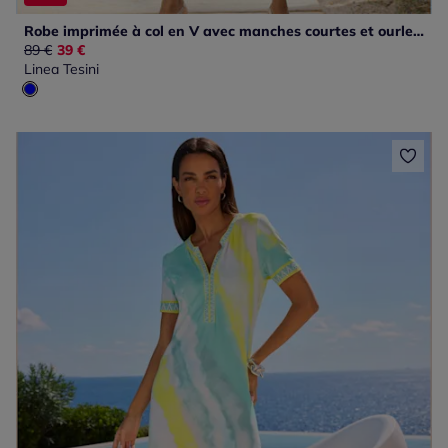
Robe imprimée à col en V avec manches courtes et ourlet volanté
Ancien prix :
89 €
Nouveau prix :
39 €
Linea Tesini