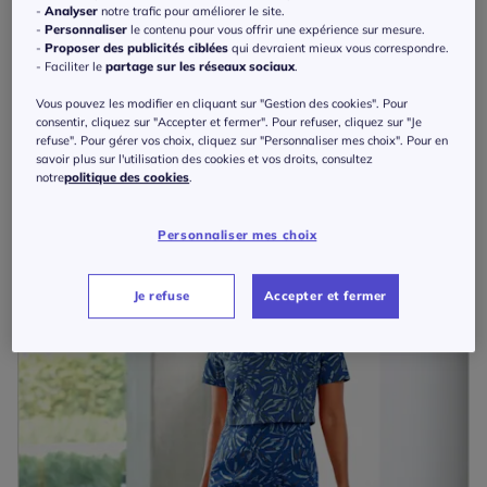
-
Analyser
notre trafic pour améliorer le site.
-
Personnaliser
le contenu pour vous offrir une expérience sur mesure.
-
Proposer des publicités ciblées
qui devraient mieux vous correspondre.
- Faciliter le
partage sur les réseaux sociaux
.
Robe chemisier col v avec motifs floraux et fronces
Vous pouvez les modifier en cliquant sur "Gestion des cookies". Pour
à partir de
80
€
consentir, cliquez sur "Accepter et fermer". Pour refuser, cliquez sur "Je
s.Oliver
refuse". Pour gérer vos choix, cliquez sur "Personnaliser mes choix". Pour en
savoir plus sur l'utilisation des cookies et vos droits, consultez
notre
politique des cookies
.
Personnaliser mes choix
Je refuse
Accepter et fermer