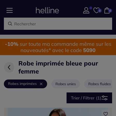
0
0
-10%
sur toute ma commande même sur les
nouveautés* avec le code
5090
Robe imprimée bleue pour
femme
Robes imprimées
Robes unies
Robes fluides
Trier / Filtrer
(1)