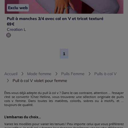
Exclu web
Pull à manches 3/4 avec col en V et tricot texturé
69
€
Creation L
1
Accueil
Mode femme
Pulls Femme
Pulls à col V
Pull à col V violet pour femme
Êtes-vous déjà adepte du pull à col v ? Dans le cas contraire, attention … l’essayer
c’est se convertir !Chez Helline, vous trouverez une sélection originale de pulls
cols v femme. Dans toutes les matières, colorés, sobres ou à motifs, et ...
toujours de qualité.
L’embarras du choix...
Variez les modèles pour varier les tenues ! Peu importe celui que vous préférerez
aujourd’hui, le pull col v femme leur donnera forcément une touche d’élégance.