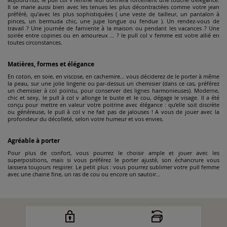
Il se marie aussi bien avec les tenues les plus décontractées comme votre jean
préféré, qu’avec les plus sophistiquées ( une veste de tailleur, un pantalon à
pinces, un bermuda chic, une jupe longue ou fendue ). Un rendez-vous de
travail ? Une journée de farniente à la maison ou pendant les vacances ? Une
soirée entre copines ou en amoureux … ? le pull col v femme est votre allié en
toutes circonstances.
Matières, formes et élégance
En coton, en soie, en viscose, en cachemire… vous déciderez de le porter à même
la peau, sur une jolie lingerie ou par-dessus un chemisier (dans ce cas, préférez
un chemisier à col pointu, pour conserver des lignes harmonieuses). Moderne,
chic et sexy, le pull à col v allonge le buste et le cou, dégage le visage. Il a été
conçu pour mettre en valeur votre poitrine avec élégance : qu’elle soit discrète
ou généreuse, le pull à col v ne fait pas de jalouses ! A vous de jouer avec la
profondeur du décolleté, selon votre humeur et vos envies.
Agréable à porter
Pour plus de confort, vous pourrez le choisir ample et jouer avec les
superpositions, mais si vous préférez le porter ajusté, son échancrure vous
laissera toujours respirer. Le petit plus : vous pourrez sublimer votre pull femme
avec une chaine fine, un ras de cou ou encore un sautoir...