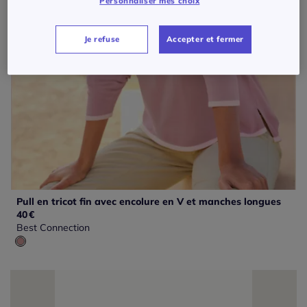
Personnaliser mes choix
Je refuse
Accepter et fermer
Pull en tricot fin avec encolure en V et manches longues
40
€
Best Connection