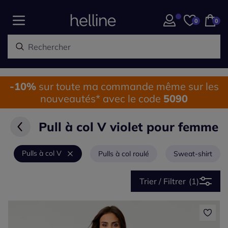
0
0
-10%
sur toute ma commande même sur les
nouveautés* avec le code
5090
Pull à col V violet pour femme
Pulls à col V
Pulls à col roulé
Sweat-shirt
Trier / Filtrer
(1)