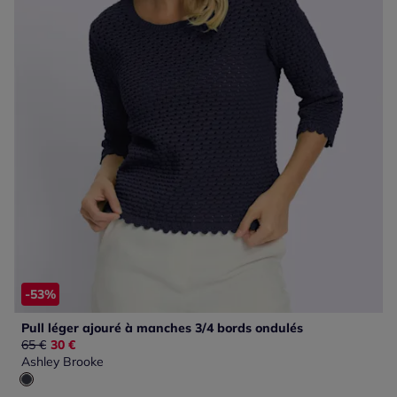
-53%
Pull léger ajouré à manches 3/4 bords ondulés
Ancien prix :
65 €
Nouveau prix :
30 €
Ashley Brooke