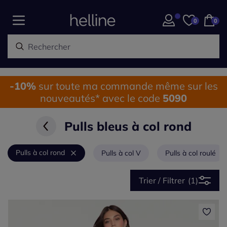
0
0
-10%
sur toute ma commande même sur les
nouveautés* avec le code
5090
Pulls bleus à col rond
Pulls à col rond
Pulls à col V
Pulls à col roulé
Trier / Filtrer
(1)