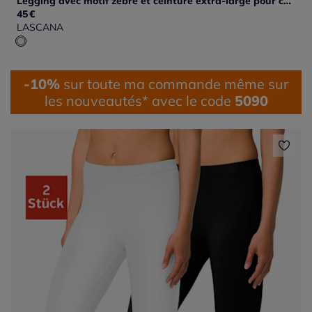
Legging avec motif zèbre et ceinture extra-large pour confort optimal
45
€
LASCANA
-10%
sur toute ma commande même sur
les nouveautés* avec le code
5090