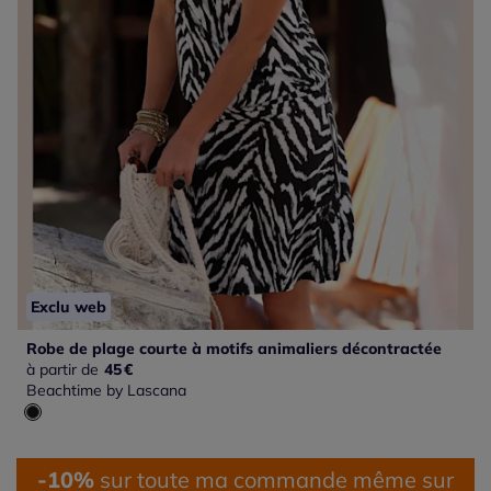
Exclu web
Robe de plage courte à motifs animaliers décontractée
à partir de
45
€
Beachtime by Lascana
-10%
sur toute ma commande même sur