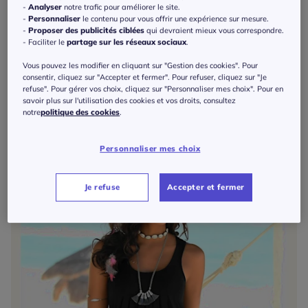
-
Analyser
notre trafic pour améliorer le site.
-
Personnaliser
le contenu pour vous offrir une expérience sur mesure.
-
Proposer des publicités ciblées
qui devraient mieux vous correspondre.
Exclu web
- Faciliter le
partage sur les réseaux sociaux
.
Robe de plage décontractée avec empiècements froncés et bretelles réglables
Vous pouvez les modifier en cliquant sur "Gestion des cookies". Pour
à partir de
40
€
consentir, cliquez sur "Accepter et fermer". Pour refuser, cliquez sur "Je
Beachtime by Lascana
refuse". Pour gérer vos choix, cliquez sur "Personnaliser mes choix". Pour en
savoir plus sur l'utilisation des cookies et vos droits, consultez
notre
politique des cookies
.
Personnaliser mes choix
Je refuse
Accepter et fermer