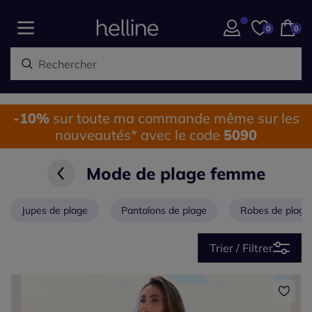
0
0
-10%
sur toute ma commande même sur les
nouveautés* avec le code
5090
Mode de plage femme
Jupes de plage
Pantalons de plage
Robes de plage
Trier / Filtrer