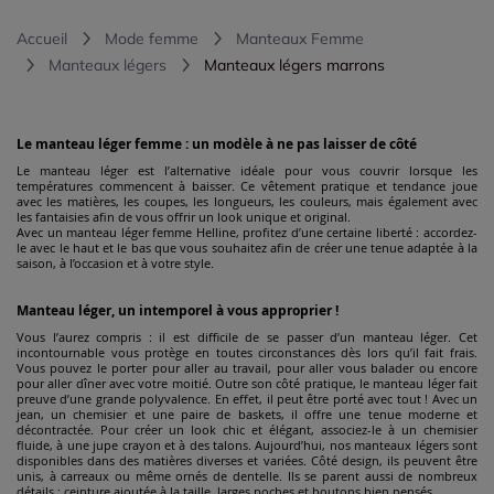
Accueil
Mode femme
Manteaux Femme
Manteaux légers
Manteaux légers marrons
Le manteau léger femme : un modèle à ne pas laisser de côté
Le manteau léger est l’alternative idéale pour vous couvrir lorsque les
températures commencent à baisser. Ce vêtement pratique et tendance joue
avec les matières, les coupes, les longueurs, les couleurs, mais également avec
les fantaisies afin de vous offrir un look unique et original.
Avec un manteau léger femme Helline, profitez d’une certaine liberté : accordez-
le avec le haut et le bas que vous souhaitez afin de créer une tenue adaptée à la
saison, à l’occasion et à votre style.
Manteau léger, un intemporel à vous approprier !
Vous l’aurez compris : il est difficile de se passer d’un manteau léger. Cet
incontournable vous protège en toutes circonstances dès lors qu’il fait frais.
Vous pouvez le porter pour aller au travail, pour aller vous balader ou encore
pour aller dîner avec votre moitié. Outre son côté pratique, le manteau léger fait
preuve d’une grande polyvalence. En effet, il peut être porté avec tout ! Avec un
jean, un chemisier et une paire de baskets, il offre une tenue moderne et
décontractée. Pour créer un look chic et élégant, associez-le à un chemisier
fluide, à une jupe crayon et à des talons. Aujourd’hui, nos manteaux légers sont
disponibles dans des matières diverses et variées. Côté design, ils peuvent être
unis, à carreaux ou même ornés de dentelle. Ils se parent aussi de nombreux
détails : ceinture ajoutée à la taille, larges poches et boutons bien pensés.