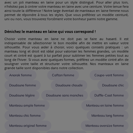
avec un joli manteau en laine pour un style distingué. Pour aller plus loin,
n’hésitez pas à cintrer votre manteau en laine avec une ceinture. Votre tenue fera
ainsi toute la différence ! Notre large éventail de manteaux en laine femme nous
permet de répondre à tous les styles. Que vous préfériez un modèle ceinturé,
uni ou non, vous trouverez forcément votre bonheur parmi notre gamme.
Dénichez le manteau en laine qui vous correspond !
Choisir votre manteau en laine ne doit pas se faire au hasard. Il est
indispensable de sélectionner le bon modèle afin de mettre en valeur votre
silhouette. Pour vous aider à choisir, voici quelques conseils pratiques : un
manteau long et droit est idéal pour valoriser les femmes grandes, un modèle
court et cintré est quant à lui parfait pour sublimer les femmes petites tout au
long de l’hiver. Si vous avez quelques formes, préférez un modèle cintré afin de
souligner votre taille et structurer votre silhouette. Nos manteaux en laine
grande taille sont disponibles dans notre collection.
Anorak femme
Caftan femme
Coupe-vent femme
Doudoune femme
Doudoune chaude
Doudoune chic
Doudoune légère
Doudoune sans manches
Duffle-Coat femme
Manteau ample femme
Manteau en laine femme
Manteau chic femme
Manteau long femme
Manteau original femme
Manteau oversize femme