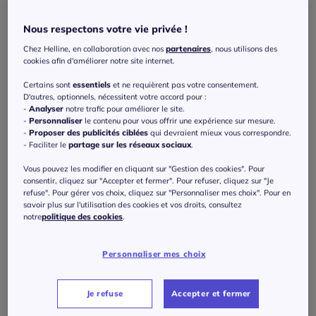
Nous respectons votre vie privée !
Chez Helline, en collaboration avec nos
partenaires
, nous utilisons des
cookies afin d'améliorer notre site internet.
Certains sont
essentiels
et ne requièrent pas votre consentement.
D'autres, optionnels, nécessitent votre accord pour :
-
Analyser
notre trafic pour améliorer le site.
-
Personnaliser
le contenu pour vous offrir une expérience sur mesure.
-
Proposer des publicités ciblées
qui devraient mieux vous correspondre.
- Faciliter le
partage sur les réseaux sociaux
.
Vous pouvez les modifier en cliquant sur "Gestion des cookies". Pour
consentir, cliquez sur "Accepter et fermer". Pour refuser, cliquez sur "Je
refuse". Pour gérer vos choix, cliquez sur "Personnaliser mes choix". Pour en
savoir plus sur l'utilisation des cookies et vos droits, consultez
notre
politique des cookies
.
Manteaux classiques à col revers ajusté avec poches
219
€
Rick Cardona
Personnaliser mes choix
Je refuse
Accepter et fermer