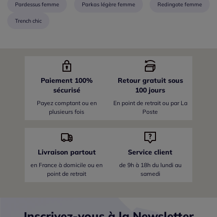
Pardessus femme
Parkas légère femme
Redingote femme
Trench chic
Paiement 100%
Retour gratuit sous
sécurisé
100 jours
Payez comptant ou en
En point de retrait ou par La
plusieurs fois
Poste
Livraison partout
Service client
en France
à domicile ou en
de 9h à 18h du lundi au
point de retrait
samedi
Inscrivez-vous à la Newsletter