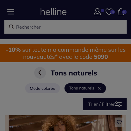
0
0
-10%
sur toute ma commande même sur les
nouveautés* avec le code
5090
Tons naturels
Tons naturels
Mode colorée
Trier / Filtrer