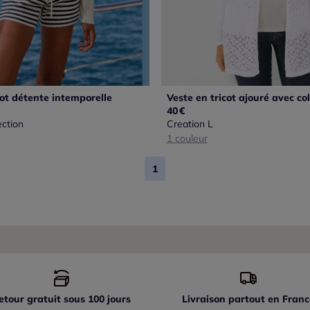
cot détente intemporelle
40
€
ction
Creation L
1 couleur
1
etour gratuit sous 100 jours
Livraison partout
en Franc