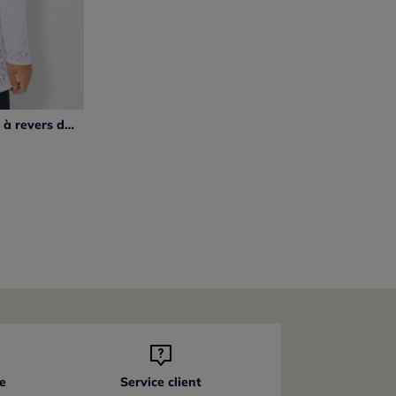
Veste en tricot ajouré avec col à revers doux
e
Service client