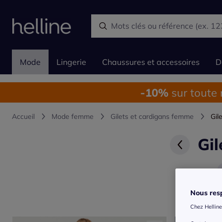
Mode
Lingerie
Chaussures et accessoires
D
-10%
sur toute
Accueil
Mode femme
Gilets et cardigans femme
Gil
Gil
Nous resp
Chez Helline