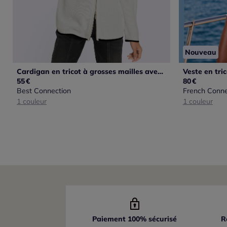
Nouveau
Cardigan en tricot à grosses mailles avec col montant et manches longues
Veste en tri
55
€
80
€
Best Connection
French Conne
1 couleur
1 couleur
Paiement 100% sécurisé
R