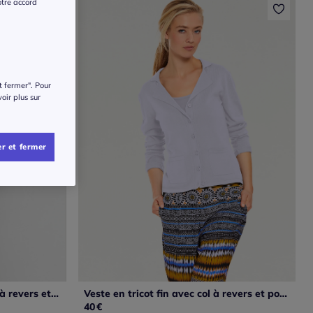
otre accord
t fermer". Pour
voir plus sur
r et fermer
Veste en tricot jacquard à col à revers et poches plaquées
Veste en tricot fin avec col à revers et poches.
40
€