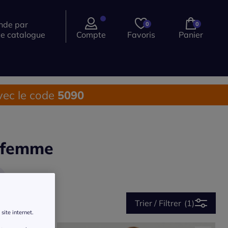
de par
0
0
ce catalogue
Compte
Favoris
Panier
ec le code
5090
r femme
Trier / Filtrer
(1)
site internet.