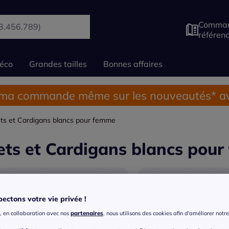
Comman
référen
éco
Grandes tailles
Bonnes affaires
 ma commande même sur les nouveautés* av
ets et Cardigans blancs pour femme
ets et Cardigans blancs pou
Gilets et cardigans courts et boléros
Gilets et cardigans longs
ectons votre vie privée !
, en collaboration avec nos
partenaires
, nous utilisons des cookies afin d'améliorer notre 