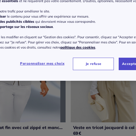
nt
essentiels
et ne requièrent pas votre consentement. D'autres, optionnels, nécessitent v
otre trafic pour améliorer le site.
iser
le contenu pour vous offrir une expérience sur mesure.
es publicités ciblées
qui devraient mieux vous correspondre.
partage sur les réseaux sociaux
.
les modifier en cliquant sur "Gestion des cookies". Pour consentir, cliquez sur "Accepter e
uez sur "Je refuse". Pour gérer vos choix, cliquez sur "Personnaliser mes choix". Pour en sa
 des cookies et vos droits, consultez notre
politique des cookies
.
Personnaliser mes choix
Je refuse
Accepte
Veste en tricot fin avec col zippé et manches longues
69
€