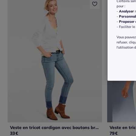
Certains so
pour :
-
Analyser
n
-
Personnal
-
Proposer d
- Faciliter le
Vous pouvez 
refuser, cliq
l'utilisation
Veste en tricot cardigan avec boutons brillants finitions côtelées
33
€
79
€