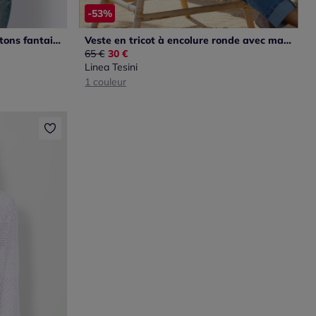
-53%
Veste en tricot milanais à boutons fantaisie et poches
Veste en tricot à encolure ronde avec manches longues et cordon
Ancien prix :
65 €
Nouveau prix :
30 €
Linea Tesini
1 couleur